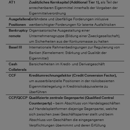
AT1
Zusätzliches Kernkapital (Additional Tier 1),
als Teil der
anrechenbaren Eigenmittel innerhalb der Vorgaben der
Eigenmittelverordnung
Ausgefallene
Gefährdete und überfällige Forderungen inklusive
Positionen
wertberichtigter Forderungen für latente Ausfallrisiken
Bankruptcy
Organisatorische Ausgestaltung einer
remote
Unternehmensgruppe (Bildung einer Zweckgesellschaft),
um Sicherheiten aus der Konkursmasse zu halten
Basel III
Internationale Rahmenbedingungen zur Regulierung von
Banken (Kernelement: Stärkung und Qualität der
Eigenmittel)
Cash
Barsicherheiten im Kredit- und Derivatgeschäft
Collaterals
CCF
Kreditumrechnungsfaktor (Credit Conversion Factor),
um ausserbilanzielle Positionen in der risikobasierten
Eigenmittelregelung in Kreditrisikoäquivalente zu
überführen
CCP/QCCP
Qualifizierte zentrale Gegenpartei (Qualified Central
Counterparty)
– beim Abschluss von Handelsgeschäften
auf Handelsplattformen diejenige Gegenpartei, welche
sich zwischen zwei Geschäftspartner stellt und beim
Abschluss von Geschäften die eingegangenen
Verpflichtungen übernimmt und deren Erfüllung