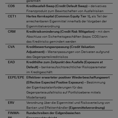
garantiert
CDS
Kreditausfall-Swap (Credit Default Swap)
– derivatives
Finanzprodukt zum Bewirtschaften von Ausfallrisiken
CET1
Hartes Kernkapital (Common Equity Tier 1),
als Teil der
anrechenbaren Eigenmittel innerhalb der Vorgaben der
Eigenmittelverordnung
CRM
Kreditrisikominderung (Credit Risk Mitigation)
– mit dem
Abschluss von Sicherheitsgeschäften (bspw. CDS) kann
das Kreditrisiko gemindert werden
CVA
Kreditbewertungsanpassung (Credit Valuation
Adjustment)
– Wertanpassungen von Derivaten aufgrund
des Gegenparteikreditrisikos
EAD
Kredithöhe zum Zeitpunkt des Ausfalls (Exposure at
Default)
– bankenaufsichtsrechtlicher Risikoparameter
im Kreditgeschäft
EEPE/EPE
Effektiver erwarteter positiver Wiederbeschaffungswert
(Effective Expected Positive Exposure)
– Bestimmung
der Eigenkapitalanforderungen für das
Gegenparteiausfallrisiko auf Portfolioebene mittels
Modellansatz
ERV
Verordnung über die Eigenmittel und Risikoverteilung von
Banken und Effektenhändler
(Eigenmittelverordnung)
FINMA-
Rundschreiben der Eidgenössischen
RS
Finanzmarktaufsicht