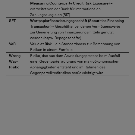
Measuring Counterparty Credit Risk Exposure)
–
erarbeitet von der Bank für Internationalen
Zahlungsausgleich (BIZ)
SFT
Wertpapierfinanzierungsgeschäft (Securities Financing
Transaction)
– Geschäfte, bei denen Vermögenswerte
zur Generierung von Finanzierungsmitteln genutzt
werden (bspw. Repogeschäfte)
VaR
Value at Risk
– ein Standardmass zur Berechnung von
Risiken in einem Portfolio
Wrong-
Risiko, das aus dem Abwicklungsprozess beim Ausfall
Way-
einer Gegenpartei aufgrund von makroökonomischen
Risiko
Abhängigkeiten entsteht und im Rahmen des
Gegenparteikreditrisikos berücksichtigt wird