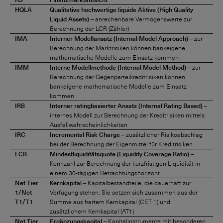
HQLA
Qualitative hochwertige liquide Aktive (High Quality
Liquid Assets)
– anrechenbare Vermögenswerte zur
Berechnung der LCR (Zähler)
IMA
Interner Modellansatz (Internal Model Approach)
– zur
Berechnung der Marktrisiken können bankeigene
mathematische Modelle zum Einsatz kommen
IMM
Interne Modellmethode (Internal Model Method)
– zur
Berechnung der Gegenparteikreditrisiken können
bankeigene mathematische Modelle zum Einsatz
kommen
IRB
Interner ratingbasierter Ansatz (Internal Rating Based)
–
internes Modell zur Berechnung der Kreditrisiken mittels
Ausfallwahrscheinlichkeiten
IRC
Incremental Risk Charge
– zusätzlicher Risikoabschlag
bei der Berechnung der Eigenmittel für Kreditrisiken
LCR
Mindestliquiditätsquote (Liquidity Coverage Ratio)
–
Kennzahl zur Berechnung der kurzfristigen Liquidität in
einem 30-tägigen Betrachtungshorizont
Net Tier
Kernkapital
– Kapitalbestandteile, die dauerhaft zur
1/Net
Verfügung stehen. Sie setzen sich zusammen aus der
T1/T1
Summe aus hartem Kernkapital (CET 1) und
zusätzlichem Kernkapital (AT1)
Net Tier
Ergänzungskapital
– Kapitalinstrumente mit besonderen