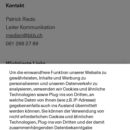
Kontakt
Patrick Riedo
Leiter Kommunikation
medien@bkb.ch
061 266 27 89
Wichtigste Links
Um die einwandfreie Funktion unserer Website zu
Investor Relations
gewährleisten, Inhalte und Werbung zu
personalisieren und unseren Datenverkehr zu
Medien
analysieren, verwenden wir Cookies und ähnliche
bkb.ch
Technologien sowie Plug-ins von Dritten, an
welche Daten von Ihnen (wie z.B. IP-Adresse)
gegebenenfalls auch ins Ausland übermittelt
werden können. Sie können der Verwendung von
Ihre BKB
nicht erforderlichen Cookies und ähnlichen
Technologien, Plug-ins von Dritten und der damit
Magazin
zusammenhängenden Datenbekanntgabe