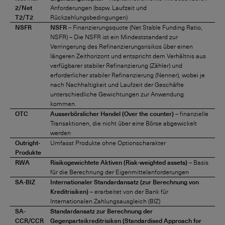
2/Net
Anforderungen (bspw. Laufzeit und
T2/T2
Rückzahlungsbedingungen)
NSFR
NSFR
– Finanzierungsquote (Net Stable Funding Ratio,
NSFR) – Die NSFR ist ein Mindeststandard zur
Verringerung des Refinanzierungsrisikos über einen
längeren Zeithorizont und entspricht dem Verhältnis aus
verfügbarer stabiler Refinanzierung (Zähler) und
erforderlicher stabiler Refinanzierung (Nenner), wobei je
nach Nachhaltigkeit und Laufzeit der Geschäfte
unterschiedliche Gewichtungen zur Anwendung
kommen.
OTC
Ausserbörslicher Handel (Over the counter)
– finanzielle
Transaktionen, die nicht über eine Börse abgewickelt
werden
Outright-
Umfasst Produkte ohne Optionscharakter
Produkte
RWA
Risikogewichtete Aktiven (Risk-weighted assets)
– Basis
für die Berechnung der Eigenmittelanforderungen
SA-BIZ
Internationaler Standardansatz (zur Berechnung von
Kreditrisiken)
– erarbeitet von der Bank für
Internationalen Zahlungsausgleich (BIZ)
SA-
Standardansatz zur Berechnung der
CCR/CCR
Gegenparteikreditrisiken (Standardised Approach for