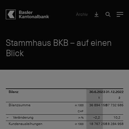
Archiv
Menu
Stammhaus BKB – auf einen
Blick
Bilanz
30.6.2023
31.12.2022
1
2
Bilanzsumme
36 894 158
37 732 585
in 1000
CHF
Veränderung
–2,2
10,2
in %
Kundenausleihungen
18 767 256
18 284 958
in 1000