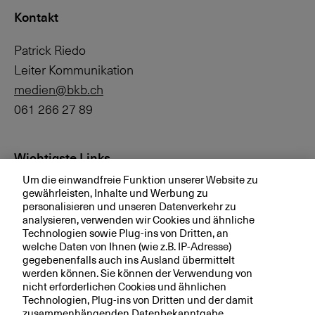
Kontakt
Patrick Riedo
Leiter Kommunikation
medien@bkb.ch
061 266 27 89
Wichtigste Links
Um die einwandfreie Funktion unserer Website zu
Investor Relations
gewährleisten, Inhalte und Werbung zu
personalisieren und unseren Datenverkehr zu
Medien
analysieren, verwenden wir Cookies und ähnliche
bkb.ch
Technologien sowie Plug-ins von Dritten, an
welche Daten von Ihnen (wie z.B. IP-Adresse)
gegebenenfalls auch ins Ausland übermittelt
werden können. Sie können der Verwendung von
Ihre BKB
nicht erforderlichen Cookies und ähnlichen
Technologien, Plug-ins von Dritten und der damit
Magazin
zusammenhängenden Datenbekanntgabe