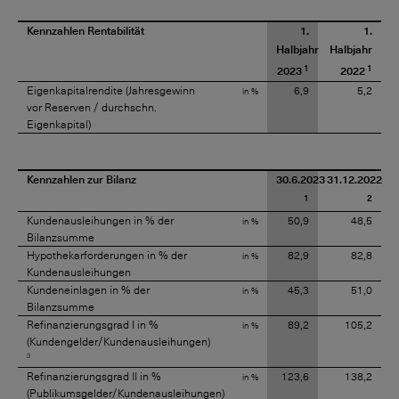
Kennzahlen Rentabilität
1.
1.
Halbjahr
Halbjahr
1
1
2023
2022
Eigenkapitalrendite (Jahresgewinn
6,9
5,2
in %
vor Reserven / durchschn.
Eigenkapital)
Kennzahlen zur Bilanz
30.6.2023
31.12.2022
1
2
Kundenausleihungen in % der
50,9
48,5
in %
Bilanzsumme
Hypothekarforderungen in % der
82,9
82,8
in %
Kundenausleihungen
Kundeneinlagen in % der
45,3
51,0
in %
Bilanzsumme
Refinanzierungsgrad I in %
89,2
105,2
in %
(Kundengelder/Kundenausleihungen)
3
Refinanzierungsgrad II in %
123,6
138,2
in %
(Publikumsgelder/Kundenausleihungen)