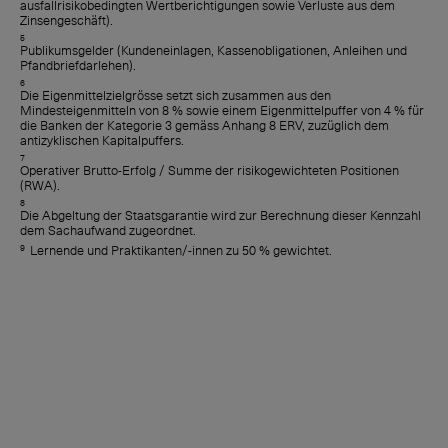
ausfallrisikobedingten Wertberichtigungen sowie Verluste aus dem
Zinsengeschäft).
5
Publikumsgelder (Kundeneinlagen, Kassenobligationen, Anleihen und
Pfandbriefdarlehen).
6
Die Eigenmittelzielgrösse setzt sich zusammen aus den
Mindesteigenmitteln von 8 % sowie einem Eigenmittelpuffer von 4 % für
die Banken der Kategorie 3 gemäss Anhang 8 ERV, zuzüglich dem
antizyklischen Kapitalpuffers.
7
Operativer Brutto-Erfolg / Summe der risikogewichteten Positionen
(RWA).
8
Die Abgeltung der Staatsgarantie wird zur Berechnung dieser Kennzahl
dem Sachaufwand zugeordnet.
9
Lernende und Praktikanten/-innen zu 50 % gewichtet.