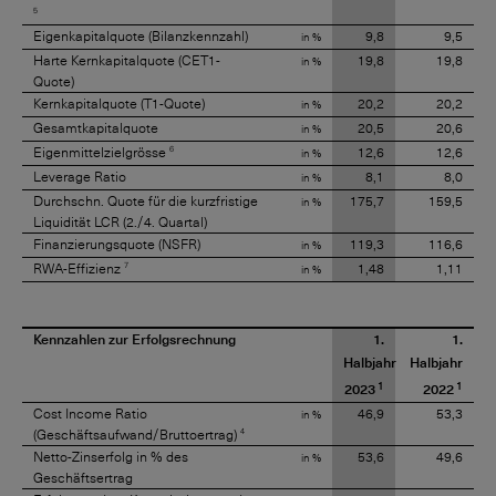
5
Eigenkapitalquote (Bilanzkennzahl)
9,8
9,5
in %
Harte Kernkapitalquote (CET1-
19,8
19,8
in %
Quote)
Kernkapitalquote (T1-Quote)
20,2
20,2
in %
Gesamtkapitalquote
20,5
20,6
in %
6
Eigenmittelzielgrösse
12,6
12,6
in %
Leverage Ratio
8,1
8,0
in %
Durchschn. Quote für die kurzfristige
175,7
159,5
in %
Liquidität LCR (2./4. Quartal)
Finanzierungsquote (NSFR)
119,3
116,6
in %
7
RWA-Effizienz
1,48
1,11
in %
Kennzahlen zur Erfolgsrechnung
1.
1.
Halbjahr
Halbjahr
1
1
2023
2022
Cost Income Ratio
46,9
53,3
in %
4
(Geschäftsaufwand/Bruttoertrag)
Netto-Zinserfolg in % des
53,6
49,6
in %
Geschäftsertrag