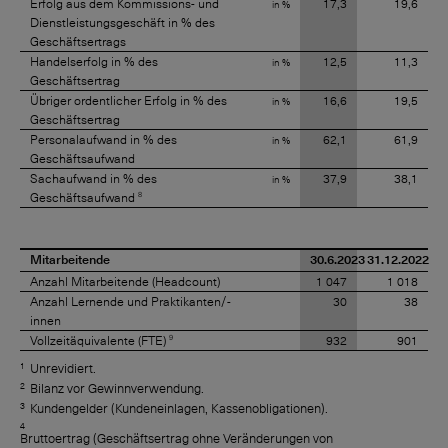
Erfolg aus dem Kommissions- und
17,3
19,6
in %
Dienstleistungsgeschäft in % des
Geschäftsertrags
Handelserfolg in % des
12,5
11,3
in %
Geschäftsertrag
Übriger ordentlicher Erfolg in % des
16,6
19,5
in %
Geschäftsertrag
Personalaufwand in % des
62,1
61,9
in %
Geschäftsaufwand
Sachaufwand in % des
37,9
38,1
in %
8
Geschäftsaufwand
Mitarbeitende
30.6.2023
31.12.2022
Anzahl Mitarbeitende (Headcount)
1 047
1 018
Anzahl Lernende und Praktikanten/-
30
38
innen
9
Vollzeitäquivalente (FTE)
932
901
1
Unrevidiert.
2
Bilanz vor Gewinnverwendung.
3
Kundengelder (Kundeneinlagen, Kassenobligationen).
4
Bruttoertrag (Geschäftsertrag ohne Veränderungen von