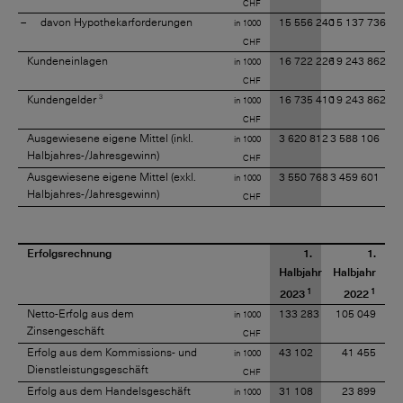
CHF
davon Hypothekarforderungen
15 556 240
15 137 736
in 1000
CHF
Kundeneinlagen
16 722 226
19 243 862
in 1000
CHF
3
Kundengelder
16 735 410
19 243 862
in 1000
CHF
Ausgewiesene eigene Mittel (inkl.
3 620 812
3 588 106
in 1000
Halbjahres-/Jahresgewinn)
CHF
Ausgewiesene eigene Mittel (exkl.
3 550 768
3 459 601
in 1000
Halbjahres-/Jahresgewinn)
CHF
Erfolgsrechnung
1.
1.
Halbjahr
Halbjahr
1
1
2023
2022
Netto-Erfolg aus dem
133 283
105 049
in 1000
Zinsengeschäft
CHF
Erfolg aus dem Kommissions- und
43 102
41 455
in 1000
Dienstleistungsgeschäft
CHF
Erfolg aus dem Handelsgeschäft
31 108
23 899
in 1000