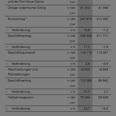
und der Fair-Value-Option
CHF
Übriger ordentlicher Erfolg
41 013
41 368
in 1000
CHF
4
Bruttoertrag
247 874
212 062
in 1000
CHF
Veränderung
16,9
–1,2
in %
Geschäftsertrag
248 506
211 771
in 1000
CHF
Veränderung
17,3
–1,6
in %
Geschäftsaufwand
116 170
113 051
in 1000
CHF
Veränderung
2,8
–3,9
in %
Abschreibungen und
–8 953
–8 858
in 1000
Rückstellungen
CHF
Geschäftserfolg
123 383
89 862
in 1000
CHF
Veränderung
37,3
3,7
in %
Halbjahresgewinn
70 044
56 609
in 1000
CHF
Veränderung
23,7
15,5
in %