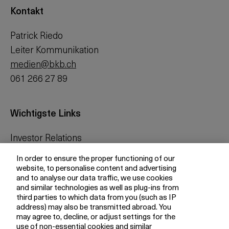
Kontakt
Patrick Riedo
Leiter Kommunikation
medien@bkb.ch
061 266 27 89
Wichtigste Links
Investor Relations
Medien
In order to ensure the proper functioning of our
bkb.ch
website, to personalise content and advertising
and to analyse our data traffic, we use cookies
and similar technologies as well as plug-ins from
third parties to which data from you (such as IP
Ihre BKB
address) may also be transmitted abroad. You
may agree to, decline, or adjust settings for the
Magazin
use of non-essential cookies and similar