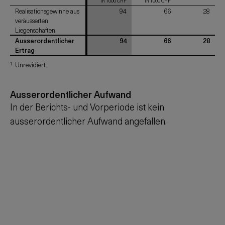
in 1000 CHF
in 1000 CHF
Realisationsgewinne aus
Realisationsgewinne aus
94
66
28
veräusserten
veräusserten
Liegenschaften
Liegenschaften
Ausserordentlicher
Ausserordentlicher
94
66
28
Ertrag
Ertrag
1
Unrevidiert.
Ausserordentlicher Aufwand
In der Berichts- und Vorperiode ist kein
ausserordentlicher Aufwand angefallen.