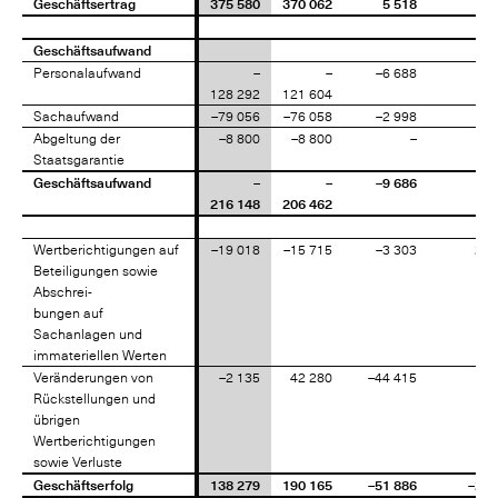
Geschäftsertrag
Geschäftsertrag
375 580
370 062
5 518
1,
Geschäftsaufwand
Geschäftsaufwand
Personalaufwand
Personalaufwand
–
–
–6 688
5,
128 292
121 604
Sachaufwand
Sachaufwand
–79 056
–76 058
–2 998
3,
Abgeltung der
Abgeltung der
–8 800
–8 800
–
Staatsgarantie
Staatsgarantie
Geschäftsaufwand
Geschäftsaufwand
–
–
–9 686
4,
216 148
206 462
Wertberichtigungen auf
Wertberichtigungen auf
–19 018
–15 715
–3 303
21,
Beteiligungen sowie
Beteiligungen sowie
Abschrei-
Abschrei-
bungen auf
bungen auf
Sachanlagen und
Sachanlagen und
immateriellen Werten
immateriellen Werten
Veränderungen von
Veränderungen von
–2 135
42 280
–44 415
Rückstellungen und
Rückstellungen und
übrigen
übrigen
Wertberichtigungen
Wertberichtigungen
sowie Verluste
sowie Verluste
Geschäftserfolg
Geschäftserfolg
138 279
190 165
–51 886
–27,