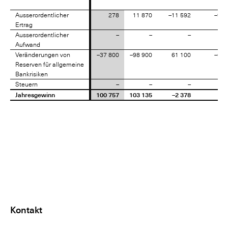
Ausserordentlicher
Ausserordentlicher
278
11 870
–11 592
–97,
Ertrag
Ertrag
Ausserordentlicher
Ausserordentlicher
–
–
–
Aufwand
Aufwand
Veränderungen von
Veränderungen von
–37 800
–98 900
61 100
–61,
Reserven für allgemeine
Reserven für allgemeine
Bankrisiken
Bankrisiken
Steuern
Steuern
–
–
–
Jahresgewinn
Jahresgewinn
100 757
103 135
–2 378
–2,
Kontakt