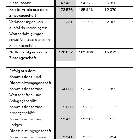
Zinsaufwand
Zinsaufwand
–47 483
–54 373
6 890
–12,
Brutto-Erfolg aus dem
Brutto-Erfolg aus dem
173 576
185 946
–12 370
–6,
Zinsengeschäft
Zinsengeschäft
Veränderungen von
Veränderungen von
281
3 190
–2 909
–91,
ausfallrisikobedingten
ausfallrisikobedingten
Wertberichtigungen
Wertberichtigungen
sowie Verluste aus dem
sowie Verluste aus dem
Zinsengeschäft
Zinsengeschäft
Netto-Erfolg aus dem
Netto-Erfolg aus dem
173 857
189 136
–15 279
–8,
Zinsengeschäft
Zinsengeschäft
Erfolg aus dem
Erfolg aus dem
Kommissions- und
Kommissions- und
Dienstleistungsgeschäft
Dienstleistungsgeschäft
Kommissionsertrag
Kommissionsertrag
54 008
52 149
1 859
3,
Wertschriften- und
Wertschriften- und
Anlagegeschäft
Anlagegeschäft
Kommissionsertrag
Kommissionsertrag
5 660
5 657
3
0,
Kreditgeschäft
Kreditgeschäft
Kommissionsertrag
Kommissionsertrag
19 495
19 318
177
0,
übriges
übriges
Dienstleistungsgeschäft
Dienstleistungsgeschäft
Kommissionsaufwand
Kommissionsaufwand
–9 341
–9 127
–214
2,