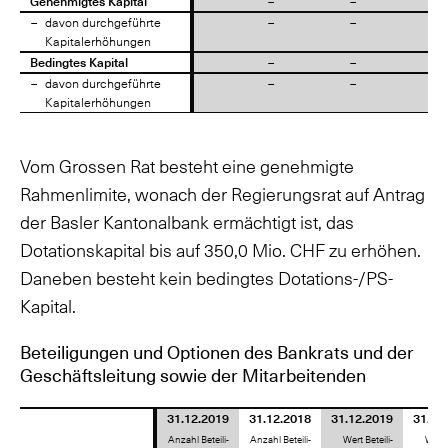
Genehmigtes Kapital
Genehmigtes Kapital
–
–
–
davon durchgeführte
davon durchgeführte
–
–
–
Kapitalerhöhungen
Kapitalerhöhungen
Bedingtes Kapital
Bedingtes Kapital
–
–
–
davon durchgeführte
davon durchgeführte
–
–
–
Kapitalerhöhungen
Kapitalerhöhungen
Vom Grossen Rat besteht eine genehmigte
Rahmenlimite, wonach der Regierungsrat auf Antrag
der Basler Kantonalbank ermächtigt ist, das
Dotationskapital bis auf 350,0 Mio. CHF zu erhöhen.
Daneben besteht kein bedingtes Dotations-/PS-
Kapital.
Beteiligungen und Optionen des Bankrats und der
Geschäftsleitung sowie der Mitarbeitenden
31.12.2019
31.12.2018
31.12.2019
31.12
Anzahl Beteili-
Anzahl Beteili-
Wert Beteili-
Wert 