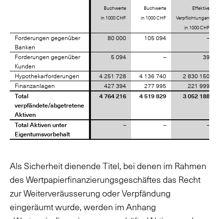
Buchwerte
Buchwerte
Effektive
in 1000 CHF
in 1000 CHF
Verpflichtungen
in 1000 CHF
Forderungen gegenüber
Forderungen gegenüber
80 000
105 094
–
Banken
Banken
Forderungen gegenüber
Forderungen gegenüber
5 094
–
39
Kunden
Kunden
Hypothekarforderungen
Hypothekarforderungen
4 251 728
4 136 740
2 830 150
Finanzanlagen
Finanzanlagen
427 394
277 995
221 999
Total
Total
4 764 216
4 519 829
3 052 188
verpfändete/abgetretene
verpfändete/abgetretene
Aktiven
Aktiven
Total Aktiven unter
Total Aktiven unter
–
–
–
Eigentumsvorbehalt
Eigentumsvorbehalt
Als Sicherheit dienende Titel, bei denen im Rahmen
des Wertpapierfinanzierungsgeschäftes das Recht
zur Weiterveräusserung oder Verpfändung
eingeräumt wurde, werden im Anhang