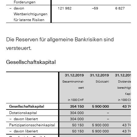
Forderungen
Forderungen
davon
davon
121 982
–59
6 827
Wertberichtigungen
Wertberichtigungen
für latente Risiken
für latente Risiken
Die Reserven für allgemeine Bankrisiken sind
versteuert.
Gesellschaftskapital
31.12.2019
31.12.2019
31.12.2019
Gesamtnominal-
Stückzahl
Dividenden-
wert
berechtigtes
Kapital
in 1000 CHF
in 1000 CHF
Gesellschaftskapital
Gesellschaftskapital
354 150
5 900 000
43 745
Dotationskapital
Dotationskapital
304 000
–
–
davon liberiert
davon liberiert
304 000
–
–
Partizipationsscheinkapital
Partizipationsscheinkapital
50 150
5 900 000
43 745
davon liberiert
davon liberiert
50 150
5 900 000
43 745