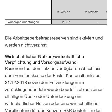
in 1000 CHF
in 1000 CHF
in 10
Vorsorgeeinrichtungen
Vorsorgeeinrichtungen
2 607
–
Die Arbeitgeberbeitragsreserven sind aktiviert und
werden nicht verzinst.
Wirtschaftlicher Nutzen/wirtschaftliche
Verpflichtung und Vorsorgeaufwand
Basierend auf dem letzten verfügbaren Abschluss
der «Pensionskasse der Basler Kantonalbank» per
31.12.2018 sowie den Entwicklungen im
zurückliegenden Jahr wurde beurteilt, ob aus einer
allfälligen Über- oder Unterdeckung ein
wirtschaftlicher Nutzen oder eine wirtschaftliche
Verpflichtung für den Konzern BKB besteht. In der