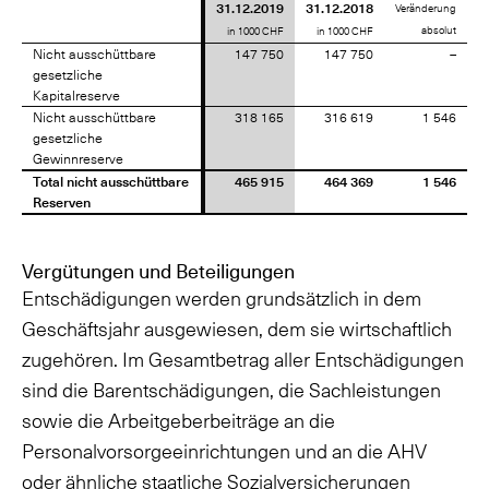
31.12.2019
31.12.2018
Veränderung
absolut
in 1000 CHF
in 1000 CHF
Nicht ausschüttbare
Nicht ausschüttbare
147 750
147 750
–
gesetzliche
gesetzliche
Kapitalreserve
Kapitalreserve
Nicht ausschüttbare
Nicht ausschüttbare
318 165
316 619
1 546
gesetzliche
gesetzliche
Gewinnreserve
Gewinnreserve
Total nicht ausschüttbare
Total nicht ausschüttbare
465 915
464 369
1 546
Reserven
Reserven
Vergütungen und Beteiligungen
Entschädigungen werden grundsätzlich in dem
Geschäftsjahr ausgewiesen, dem sie wirtschaftlich
zugehören. Im Gesamtbetrag aller Entschädigungen
sind die Barentschädigungen, die Sachleistungen
sowie die Arbeitgeberbeiträge an die
Personalvorsorgeeinrichtungen und an die AHV
oder ähnliche staatliche Sozialversicherungen