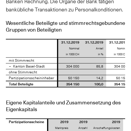
Banken Rechnung. Die Organe der Bank tätigen
bankübliche Transaktionen zu Personalkonditionen.
Wesentliche Beteiligte und stimmrechtsgebundene
Gruppen von Beteiligten
31.12.2019
31.12.2019
31.12.2018
Nominal
Anteil
Nominal
in 1000 CH
in %
in 1000 CH
mit Stimmrecht
mit Stimmrecht
Kanton Basel-Stadt
Kanton Basel-Stadt
304 000
85,8
304 000
ohne Stimmrecht
ohne Stimmrecht
Partizipationsscheininhaber
Partizipationsscheininhaber
50 150
14,2
50 150
Total Beteiligte
Total Beteiligte
354 150
100,0
354 150
Eigene Kapitalanteile und Zusammensetzung des
Eigenkapitals
Partizipationsscheine
Partizipationsscheine
2019
2019
2019
Marktpreis
Anzahl
Anschaffungskosten