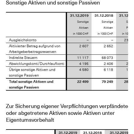
Sonstige Aktiven und sonstige Passiven
31.12.2019
31.12.2018
31.12.20
Sonstige
Sonstige
Sonst
Aktiven
Aktiven
Passi
in 1000 CHF
in 1000 CHF
in 1000 
Ausgleichskonto
Ausgleichskonto
–
–
239 4
Aktivierter Betrag aufgrund von
Aktivierter Betrag aufgrund von
2 607
2 652
Arbeitgeberbeitragsreserven
Arbeitgeberbeitragsreserven
Indirekte Steuern
Indirekte Steuern
11 117
68 073
4 3
Abwicklungskonti/Durchlaufkonti
Abwicklungskonti/Durchlaufkonti
4 195
2 406
29 9
Übrige sonstige Aktiven und
Übrige sonstige Aktiven und
4 580
6 118
11 6
sonstige Passiven
sonstige Passiven
Total sonstige Aktiven und
Total sonstige Aktiven und
22 499
79 249
285 4
sonstige Passiven
sonstige Passiven
Zur Sicherung eigener Verpflichtungen verpfändete
oder abgetretene Aktiven sowie Aktiven unter
Eigentumsvorbehalt
31.12.2019
31.12.2018
31.12.2019