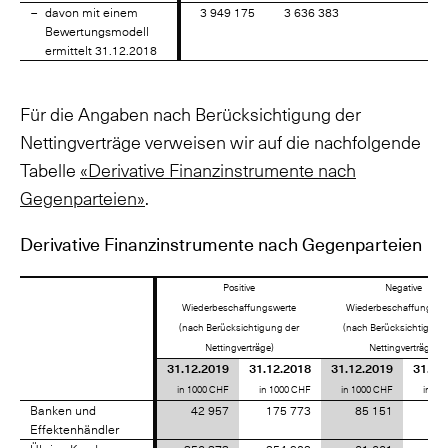
davon mit einem
davon mit einem
3 949 175
3 636 383
Bewertungsmodell
Bewertungsmodell
ermittelt 31.12.2018
ermittelt 31.12.2018
Für die Angaben nach Berücksichtigung der
Nettingverträge verweisen wir auf die nachfolgende
Tabelle
«Derivative Finanzinstrumente nach
Gegenparteien»
.
Derivative Finanzinstrumente nach Gegenparteien
Positive
Negative
Wiederbeschaffungswerte
Wiederbeschaffungswe
(nach Berücksichtigung der
(nach Berücksichtigung
Nettingverträge)
Nettingverträge)
31.12.2019
31.12.2018
31.12.2019
31.12
in 1000 CHF
in 1000 CHF
in 1000 CHF
in 10
Banken und
Banken und
42 957
175 773
85 151
16
Effektenhändler
Effektenhändler