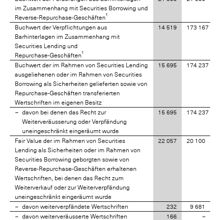
im Zusammenhang mit Securities Borrowing und
1
Reverse-Repurchase-Geschäften
Buchwert der Verpflichtungen aus
14 519
173 167
Barhinterlagen im Zusammenhang mit
Securities Lending und
1
Repurchase-Geschäften
Buchwert der im Rahmen von Securities Lending
15 695
174 237
ausgeliehenen oder im Rahmen von Securities
Borrowing als Sicherheiten gelieferten sowie von
Repurchase-Geschäften transferierten
Wertschriften im eigenen Besitz
davon bei denen das Recht zur
15 695
174 237
Weiterveräusserung oder Verpfändung
uneingeschränkt eingeräumt wurde
Fair Value der im Rahmen von Securities
22 057
20 100
Lending als Sicherheiten oder im Rahmen von
Securities Borrowing geborgten sowie von
Reverse-Repurchase-Geschäften erhaltenen
Wertschriften, bei denen das Recht zum
Weiterverkauf oder zur Weiterverpfändung
uneingeschränkt eingeräumt wurde
davon weiterverpfändete Wertschriften
232
9 681
davon weiterveräusserte Wertschriften
166
–