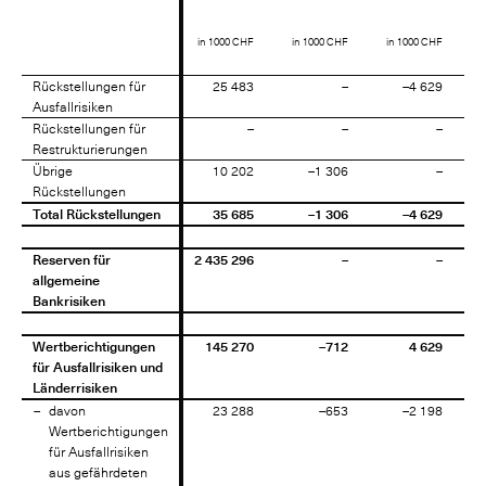
in 1000 CHF
in 1000 CHF
in 1000 CHF
Rückstellungen für
Rückstellungen für
25 483
–
–4 629
Ausfallrisiken
Ausfallrisiken
Rückstellungen für
Rückstellungen für
–
–
–
Restrukturierungen
Restrukturierungen
Übrige
Übrige
10 202
–1 306
–
Rückstellungen
Rückstellungen
Total Rückstellungen
Total Rückstellungen
35 685
–1 306
–4 629
Reserven für
Reserven für
2 435 296
–
–
allgemeine
allgemeine
Bankrisiken
Bankrisiken
Wertberichtigungen
Wertberichtigungen
145 270
–712
4 629
für Ausfallrisiken und
für Ausfallrisiken und
Länderrisiken
Länderrisiken
davon
davon
23 288
–653
–2 198
Wertberichtigungen
Wertberichtigungen
für Ausfallrisiken
für Ausfallrisiken
aus gefährdeten
aus gefährdeten