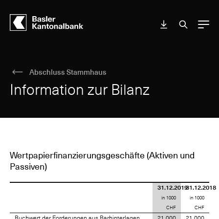
Menu
Abschluss Stammhaus
Information zur Bilanz
Wertpapierfinanzierungsgeschäfte (Aktiven und
Passiven)
31.12.2019
31.12.2018
in 1000
in 1000
CHF
CHF
Buchwert der Forderungen aus Barhinterlagen
21 000
21 000