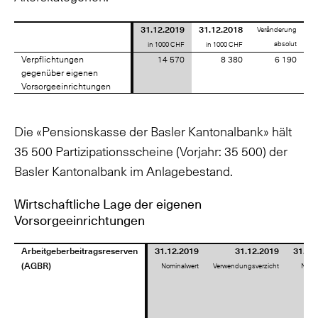
31.12.2019
31.12.2018
Veränderung
absolut
in 1000 CHF
in 1000 CHF
Verpflichtungen
Verpflichtungen
14 570
8 380
6 190
gegenüber eigenen
gegenüber eigenen
Vorsorgeeinrichtungen
Vorsorgeeinrichtungen
Die «Pensionskasse der Basler Kantonalbank» hält
35 500 Partizipationsscheine (Vorjahr: 35 500) der
Basler Kantonalbank im Anlagebestand.
Wirtschaftliche Lage der eigenen
Vorsorgeeinrichtungen
Arbeitgeberbeitragsreserven
Arbeitgeberbeitragsreserven
31.12.2019
31.12.2019
31.12
(AGBR)
(AGBR)
Nominalwert
Verwendungsverzicht
Netto