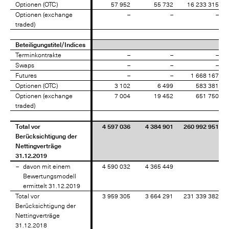
Optionen (OTC)
Optionen (OTC)
57 952
55 732
16 233 315
Optionen (exchange
Optionen (exchange
–
–
–
traded)
traded)
Beteiligungstitel/Indices
Beteiligungstitel/Indices
Terminkontrakte
Terminkontrakte
–
–
–
Swaps
Swaps
–
–
–
Futures
Futures
–
–
1 668 167
Optionen (OTC)
Optionen (OTC)
3 102
6 499
583 381
Optionen (exchange
Optionen (exchange
7 004
19 452
651 750
traded)
traded)
Total vor
Total vor
4 597 036
4 384 901
260 992 951
Berücksichtigung der
Berücksichtigung der
Nettingverträge
Nettingverträge
31.12.2019
31.12.2019
davon mit einem
davon mit einem
4 590 032
4 365 449
Bewertungsmodell
Bewertungsmodell
ermittelt 31.12.2019
ermittelt 31.12.2019
Total vor
Total vor
3 959 305
3 664 291
231 339 382
Berücksichtigung der
Berücksichtigung der
Nettingverträge
Nettingverträge
31.12.2018
31.12.2018