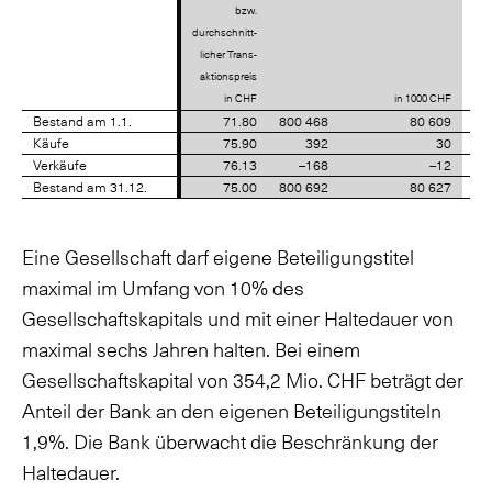
bzw.
durchschnitt-
dur
licher Trans-
li
aktionspreis
ak
in CHF
in 1000 CHF
Bestand am 1.1.
Bestand am 1.1.
71.80
800 468
80 609
Käufe
Käufe
75.90
392
30
Verkäufe
Verkäufe
76.13
–168
–12
Bestand am 31.12.
Bestand am 31.12.
75.00
800 692
80 627
Eine Gesellschaft darf eigene Beteiligungstitel
maximal im Umfang von 10% des
Gesellschaftskapitals und mit einer Haltedauer von
maximal sechs Jahren halten. Bei einem
Gesellschaftskapital von 354,2 Mio. CHF beträgt der
Anteil der Bank an den eigenen Beteiligungstiteln
1,9%. Die Bank überwacht die Beschränkung der
Haltedauer.