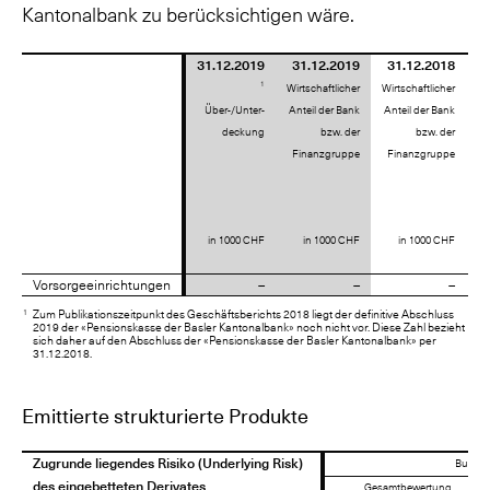
Kantonalbank zu berücksichtigen wäre.
31.12.2019
31.12.2019
31.12.2018
1
zu
Wirtschaftlicher
Wirtschaftlicher
wi
Über-/Unter-
Anteil der Bank
Anteil der Bank
deckung
bzw. der
bzw. der
(wi
Finanzgruppe
Finanzgruppe
w
V
in 1000 CHF
in 1000 CHF
in 1000 CHF
Vorsorgeeinrichtungen
Vorsorgeeinrichtungen
–
–
–
1
Zum Publikationszeitpunkt des Geschäftsberichts 2018 liegt der definitive Abschluss
2019 der «Pensionskasse der Basler Kantonalbank» noch nicht vor. Diese Zahl bezieht
sich daher auf den Abschluss der «Pensionskasse der Basler Kantonalbank» per
31.12.2018.
Emittierte strukturierte Produkte
Zugrunde liegendes Risiko (Underlying Risk)
Zugrunde liegendes Risiko (Underlying Risk)
Buchwe
des eingebetteten Derivates
des eingebetteten Derivates
Gesamtbewertung