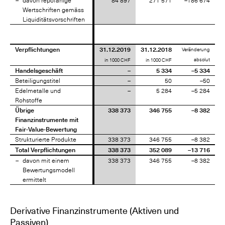
davon repofähige
davon repofähige
84 897
271 571
–186 674
Wertschriften gemäss
Wertschriften gemäss
Liquiditätsvorschriften
Liquiditätsvorschriften
Verpflichtungen
Verpflichtungen
31.12.2019
31.12.2018
Veränderung
absolut
in 1000 CHF
in 1000 CHF
Handelsgeschäft
Handelsgeschäft
–
5 334
–5 334
Beteiligungstitel
Beteiligungstitel
–
50
–50
Edelmetalle und
Edelmetalle und
–
5 284
–5 284
Rohstoffe
Rohstoffe
Übrige
Übrige
338 373
346 755
–8 382
Finanzinstrumente mit
Finanzinstrumente mit
Fair-Value-Bewertung
Fair-Value-Bewertung
Strukturierte Produkte
Strukturierte Produkte
338 373
346 755
–8 382
Total Verpflichtungen
Total Verpflichtungen
338 373
352 089
–13 716
davon mit einem
davon mit einem
338 373
346 755
–8 382
Bewertungsmodell
Bewertungsmodell
ermittelt
ermittelt
Derivative Finanzinstrumente (Aktiven und
Passiven)