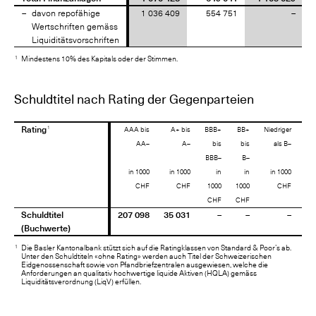
davon repofähige
davon repofähige
1 036 409
554 751
–
Wertschriften gemäss
Wertschriften gemäss
Liquiditätsvorschriften
Liquiditätsvorschriften
1
Mindestens 10% des Kapitals oder der Stimmen.
Schuldtitel nach Rating der Gegenparteien
1
1
Rating
Rating
AAA bis
A+ bis
BBB+
BB+
Niedriger
AA–
A–
bis
bis
als B–
BBB–
B–
in 1000
in 1000
in
in
in 1000
CHF
CHF
1000
1000
CHF
CHF
CHF
Schuldtitel
Schuldtitel
207 098
35 031
–
–
–
80
(Buchwerte)
(Buchwerte)
1
Die Basler Kantonalbank stützt sich auf die Ratingklassen von Standard & Poor’s ab.
Unter den Schuldtiteln «ohne Rating» werden auch Titel der Schweizerischen
Eidgenossenschaft sowie von Pfandbriefzentralen ausgewiesen, welche die
Anforderungen an qualitativ hochwertige liquide Aktiven (HQLA) gemäss
Liquiditätsverordnung (LiqV) erfüllen.