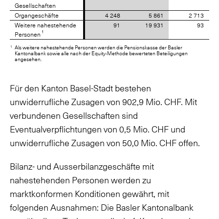
Gesellschaften
Gesellschaften
Organgeschäfte
Organgeschäfte
4 248
5 861
2 713
Weitere nahestehende
Weitere nahestehende
91
19 931
93
1
1
Personen
Personen
1
Als weitere nahestehende Personen werden die Pensionskasse der Basler
Kantonalbank sowie alle nach der Equity-Methode bewerteten Beteiligungen
angesehen.
Für den Kanton Basel-Stadt bestehen
unwiderrufliche Zusagen von 902,9 Mio. CHF. Mit
verbundenen Gesellschaften sind
Eventualverpflichtungen von 0,5 Mio. CHF und
unwiderrufliche Zusagen von 50,0 Mio. CHF offen.
Bilanz- und Ausserbilanzgeschäfte mit
nahestehenden Personen werden zu
marktkonformen Konditionen gewährt, mit
folgenden Ausnahmen: Die Basler Kantonalbank