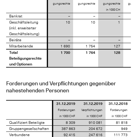
gungsrechte
gungsrechte
gungsrechte
gungs
in 1000 CH
in 1
Bankrat
Bankrat
–
–
–
Geschäftsleitung
Geschäftsleitung
10
10
1
(inkl. erweiterter
(inkl. erweiterter
Geschäftsleitung)
Geschäftsleitung)
Beiräte
Beiräte
–
–
–
Mitarbeitende
Mitarbeitende
1 690
1 754
127
Total
Total
1 700
1 764
128
Beteiligungsrechte
Beteiligungsrechte
und Optionen
und Optionen
Forderungen und Verpflichtungen gegenüber
nahestehenden Personen
31.12.2019
31.12.2019
31.12.2018
Forderungen
Verpflichtungen
Forderungen
Ve
in 1000 CHF
in 1000 CHF
in 1000 CHF
Qualifiziert Beteiligte
Qualifiziert Beteiligte
8 309
910 081
81 818
Gruppengesellschaften
Gruppengesellschaften
387 863
204 672
949
Verbundene
Verbundene
92 415
247 616
111 773