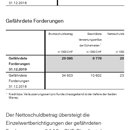
31.12.2018
31.12.2018
Gefährdete Forderungen
Geschätzte
Verwertungserlöse
1
der Sicherheiten
in 1000 CHF
in 1000 CHF
in 1000 CH
Gefährdete
Gefährdete
29 085
8 778
20 30
Forderungen
Forderungen
31.12.2019
31.12.2019
Gefährdete
Gefährdete
34 503
10 602
23 90
Forderungen
Forderungen
31.12.2018
31.12.2018
1
Kredit bzw. Veräusserungswert pro Kunde (massgebend ist der tiefere der beiden
Werte).
Der Nettoschuldbetrag übersteigt die
Einzelwertberichtigungen der gefährdeten