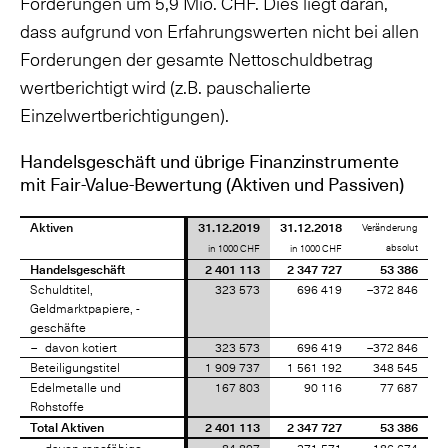
Forderungen um 5,9 Mio. CHF. Dies liegt daran,
dass aufgrund von Erfahrungswerten nicht bei allen
Forderungen der gesamte Nettoschuldbetrag
wertberichtigt wird (z.B. pauschalierte
Einzelwertberichtigungen).
Handelsgeschäft und übrige Finanzinstrumente
mit Fair-Value-Bewertung (Aktiven und Passiven)
Aktiven
Aktiven
31.12.2019
31.12.2018
Veränderung
absolut
in 1000 CHF
in 1000 CHF
Handelsgeschäft
Handelsgeschäft
2 401 113
2 347 727
53 386
Schuldtitel,
Schuldtitel,
323 573
696 419
–372 846
Geldmarktpapiere, -
Geldmarktpapiere, -
geschäfte
geschäfte
davon kotiert
davon kotiert
323 573
696 419
–372 846
Beteiligungstitel
Beteiligungstitel
1 909 737
1 561 192
348 545
Edelmetalle und
Edelmetalle und
167 803
90 116
77 687
Rohstoffe
Rohstoffe
Total Aktiven
Total Aktiven
2 401 113
2 347 727
53 386