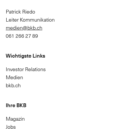
Patrick Riedo
Leiter Kommunikation
medien@bkb.ch
061 266 27 89
Wichtigste Links
Investor Relations
Medien
bkb.ch
Ihre BKB
Outsourcing-Partner
Geschäftsbereich
Avaloq Sourcing (Switzerland &
Wertschriftenadministration
Magazin
Liechtenstein) SA, Bioggio
HypothekenZentrum AG, Zürich
Aufbewahrung von physischen
Jobs