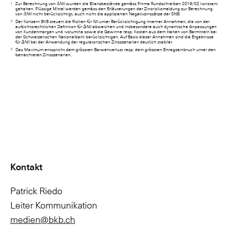
1
Zur Berechnung von ΔNII wurden die Bilanzbestände gemäss Finma Rundschreiben 2019/02 konstant
gehalten. Flüssige Mittel werden gemäss den Erläuterungen der Zinsrisikomeldung zur Berechnung
von ΔNII nicht berücksichtigt, auch nicht die applizierten Negativzinssätze der SNB.
2
Der Konzern BKB steuert die Risiken für NII unter Berücksichtigung interner Annahmen, die von der
aufsichtsrechtlichen Definition für ∆NII abweichen und insbesondere auch dynamische Anpassungen
von Kundenmargen und -volumina sowie die Gewinne resp. Kosten aus dem Halten von Barmitteln bei
der Schweizerischen Nationalbank berücksichtigen. Auf Basis dieser Annahmen sind die Ergebnisse
für ∆NII bei der Anwendung der regulatorischen Zinsszenarien deutlich stabiler.
3
Das Maximum entspricht dem grössten Barwertverlust resp. dem grössten Ertragseinbruch unter den
betrachteten Zinsszenarien.
Kontakt
Patrick Riedo
Leiter Kommunikation
medien@bkb.ch