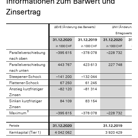
Informationen zum Barwert und
Zinsertrag
∆EVE (Änderung des Barwerts)
∆NII (Änderung de
1
2
Ertragswerts)
31.12.2020
31.12.2019
31.12.2020
31.12
in 1000 CHF
in 1000 CHF
in 1000 CHF
in 1
Parallelverschiebung
Parallelverschiebung
–395 615
–378 078
–228 732
–10
nach oben
nach oben
Parallelverschiebung
Parallelverschiebung
443 767
423 613
227 748
10
nach unten
nach unten
Steepener-Schock
Steepener-Schock
–141 200
–132 044
Flattener-Schock
Flattener-Schock
67 250
61 245
Anstieg kurzfristiger
Anstieg kurzfristiger
–82 120
–81 314
Zinsen
Zinsen
Sinken kurzfristiger
Sinken kurzfristiger
84 109
83 154
Zinsen
Zinsen
3
3
Maximum
Maximum
–395 615
–378 078
–228 732
–10
31.12.2020
31.12.2019
Periode
Periode
Kernkapital (Tier 1)
Kernkapital (Tier 1)
4 042 062
3 920 429