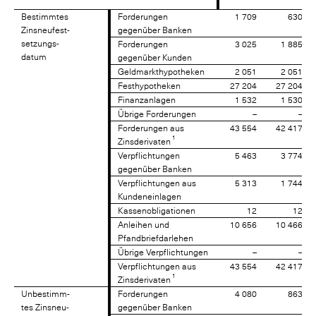
Bestimmtes
Bestimmtes
Forderungen
1 709
630
Zinsneufest-
Zinsneufest-
gegenüber Banken
setzungs-
setzungs-
Forderungen
3 025
1 885
datum
datum
gegenüber Kunden
Geldmarkthypotheken
2 051
2 051
Festhypotheken
27 204
27 204
Finanzanlagen
1 532
1 530
Übrige Forderungen
–
–
Forderungen aus
43 554
42 417
1
Zinsderivaten
Verpflichtungen
5 463
3 774
gegenüber Banken
Verpflichtungen aus
5 313
1 744
Kundeneinlagen
Kassenobligationen
12
12
Anleihen und
10 656
10 466
Pfandbriefdarlehen
Übrige Verpflichtungen
–
–
Verpflichtungen aus
43 554
42 417
1
Zinsderivaten
Unbestimm-
Unbestimm-
Forderungen
4 080
863
tes Zinsneu-
tes Zinsneu-
gegenüber Banken