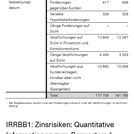
festsetzungs-
festsetzungs-
Forderungen
417
408
datum
datum
gegenüber Kunden
Variable
329
329
Hypothekarforderungen
Übrige Forderungen auf
–
–
Sicht
Verpflichtungen auf
13 844
12 267
Sicht in Privatkonti und
Kontokorrentkonti
Übrige Verpflichtungen
4 300
3 333
auf Sicht
Verpflichtungen aus
10 662
10 456
Kundeneinlagen,
kündbar aber nicht
übertragbar
(Spargelder)
Total
177 705
161 785
1
Der Doppelausweis, sowohl unter den Forderungen wie auch unter den Verpflichtungen, ist technisch
bedingt.
IRRBB1: Zinsrisiken: Quantitative