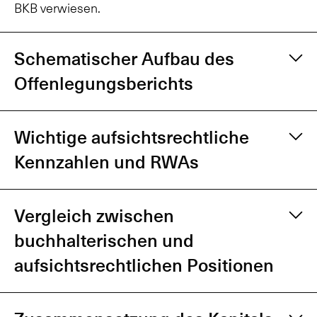
BKB verwiesen.
Schematischer Aufbau des
Offenlegungsberichts
Wichtige aufsichtsrechtliche
Kennzahlen und RWAs
Vergleich zwischen
buchhalterischen und
Bezeichnung nach SA-
Bezeichnung nach SA-
Tabellenbezeichnung
Publikation
aufsichtsrechtlichen Positionen
BIZ
BIZ
Wichtige aufsichtsrechtliche Kennzahlen und RW
Grundlegende
ja
KM1
KM1