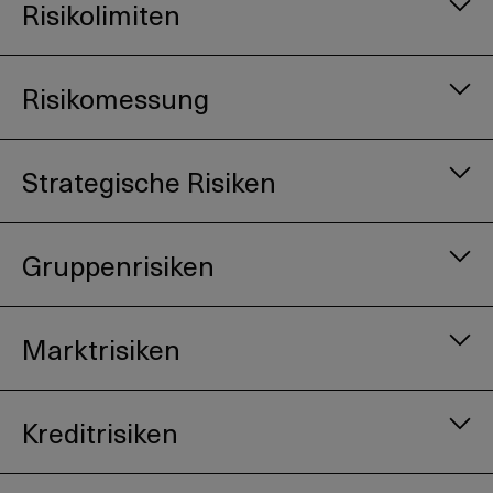
Risikolimiten
Risikomessung
Strategische Risiken
Gruppenrisiken
Umfeldrisiken
:
Marktrisiken
Das Risiko einer nachteiligen
Geschäftsentwicklung infolge grundsätzlicher
Geschäftsentscheide, welches sich aus einer
Kreditrisiken
unpassenden strategischen Positionierung
betreffend politische Veränderungen,
Engagement der Konzernfinanzgesellschaften