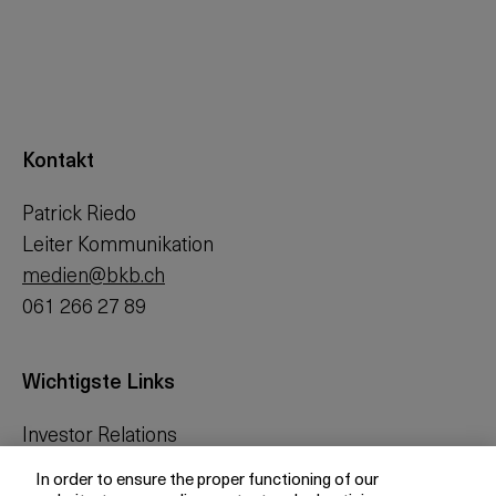
Kontakt
Patrick Riedo
Leiter Kommunikation
medien@bkb.ch
061 266 27 89
Wichtigste Links
Investor Relations
Medien
In order to ensure the proper functioning of our
bkb.ch