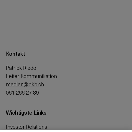
Kontakt
Patrick Riedo
Leiter Kommunikation
medien@bkb.ch
061 266 27 89
Wichtigste Links
Investor Relations