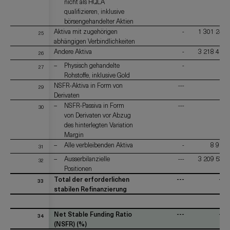
nicht als HQLA
qualifizieren, inklusive
börsengehandelter Aktien
Aktiva mit zugehörigen
-
1 301 247
25
abhängigen Verbindlichkeiten
Andere Aktiva
-
3 218 450
26
Physisch gehandelte
-
---
27
Rohstoffe, inklusive Gold
NSFR-Aktiva in Form von
---
-
29
Derivaten
NSFR-Passiva in Form
---
-
30
von Derivaten vor Abzug
des hinterlegten Variation
Margin
Alle verbleibenden Aktiva
-
8 920
31
Ausserbilanzielle
---
3 209 530
32
Positionen
Total der erforderlichen
---
---
33
stabilen Refinanzierung
Net Stable Funding Ratio
---
---
34
(NSFR) (%)