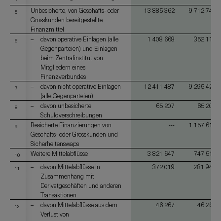
Unbesicherte, von Geschäfts- oder
13 885 362
9 712 745
5
Grosskunden bereitgestellte
Finanzmittel
davon operative Einlagen (alle
1 408 668
352 113
6
Gegenparteien) und Einlagen
beim Zentralinstitut von
Mitgliedern eines
Finanzverbundes
davon nicht operative Einlagen
12 411 487
9 295 424
7
(alle Gegenparteien)
davon unbesicherte
65 207
65 207
8
Schuldverschreibungen
Besicherte Finanzierungen von
---
1 157 618
9
Geschäfts- oder Grosskunden und
Sicherheitenswaps
Weitere Mittelabflüsse
3 821 647
747 513
10
davon Mittelabflüsse in
372 019
281 946
11
Zusammenhang mit
Derivatgeschäften und anderen
Transaktionen
davon Mittelabflüsse aus dem
46 267
46 267
12
Verlust von