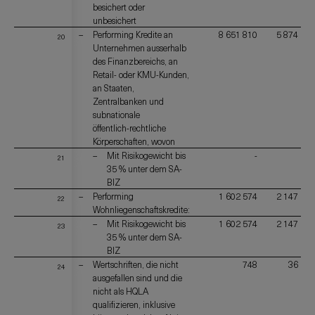
besichert oder
unbesichert
Performing Kredite an
8 651 810
5 874 590
20
Unternehmen ausserhalb
des Finanzbereichs, an
Retail- oder KMU-Kunden,
an Staaten,
Zentralbanken und
subnationale
öffentlich-rechtliche
Körperschaften, wovon
Mit Risikogewicht bis
-
-
21
35 % unter dem SA-
BIZ
Performing
1 602 574
2 147 517
22
Wohnliegenschaftskredite:
Mit Risikogewicht bis
1 602 574
2 147 517
23
35 % unter dem SA-
BIZ
Wertschriften, die nicht
748
36 532
24
ausgefallen sind und die
nicht als HQLA
qualifizieren, inklusive