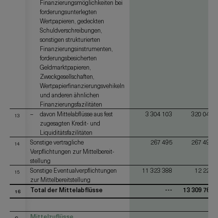
Finanzierungsmöglichkeiten bei
forderungsunterlegten
Wertpapieren, gedeckten
Schuldverschreibungen,
sonstigen strukturierten
Finanzierungsinstrumenten,
forderungsbesicherten
Geldmarktpapieren,
Zweckgesellschaften,
Wertpapierfinanzierungsvehikeln
und anderen ähnlichen
Finanzierungsfazilitäten
davon Mittelabflüsse aus fest
3 304 103
320 042
13
zugesagten Kredit- und
Liquiditätsfazilitäten
Sonstige vertragliche
267 495
267 495
14
Verpflichtungen zur Mittelbereit-
stellung
Sonstige Eventualverpflichtungen
11 323 388
12 224
15
zur Mittelbereitstellung
Total der Mittelabflüsse
---
13 309 765
16
Mittelzuflüsse