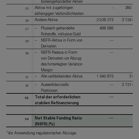
börsengehandelter Aktien
Aktiva mit zugehörigen
-
280 283
25
abhängigen Verbindlichkeiten
Andere Aktiva
2 029 273
3 724 085
26
Physisch gehandelte
488 598
---
27
Rohstoffe, inklusive Gold
NSFR-Aktiva in Form von
---
-
29
Derivaten
NSFR-Passiva in Form
---
-
30
von Derivaten vor Abzug
des hinterlegten Variation
Margin
Alle verbleibenden Aktiva
1 540 675
3 076
31
Ausserbilanzielle
---
3 721 008
32
Positionen
Total der erforderlichen
---
---
33
stabilen Refinanzierung
Net Stable Funding Ratio
---
---
34
(NSFR) (%)
1
Vor Anwendung regulatorischer Abzüge.