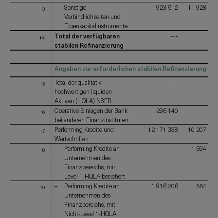
Sonstige
1 923 512
11 928 452
13
Verbindlichkeiten und
Eigenkapitalinstrumente
Total der verfügbaren
---
---
14
stabilen Refinanzierung
Angaben zur erforderlichen stabilen Refinanzierung (Re
Total der qualitativ
---
---
15
hochwertigen liquiden
Aktiven (HQLA) NSFR
Operative Einlagen der Bank
296 140
-
16
bei anderen Finanzinstituten
Performing Kredite und
12 171 338
10 207 112
17
Wertschriften
Performing Kredite an
-
1 594 259
18
Unternehmen des
Finanzbereichs, mit
Level 1-HQLA besichert
Performing Kredite an
1 916 206
554 213
19
Unternehmen des
Finanzbereichs, mit
Nicht-Level 1-HQLA