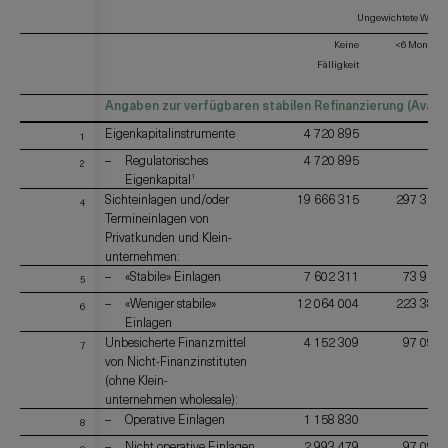
Ungewichtete Werte 
Keine
<6 Monate
Fälligkeit
Angaben zur verfügbaren stabilen Refinanzierung (Availa
Eigenkapitalinstrumente
4 720 895
-
1
Regulatorisches
4 720 895
-
2
Eigenkapital
1
Sichteinlagen und/oder
19 666 315
297 313
4
Termineinlagen von
Privatkunden und Klein-
unternehmen:
«Stabile» Einlagen
7 602 311
73 927
5
«Weniger stabile»
12 064 004
223 386
6
Einlagen
Unbesicherte Finanzmittel
4 152 309
97 096
7
von Nicht-Finanzinstituten
(ohne Klein-
unternehmen wholesale):
Operative Einlagen
1 158 830
-
8
Nicht operative Einlagen
2 993 479
97 096