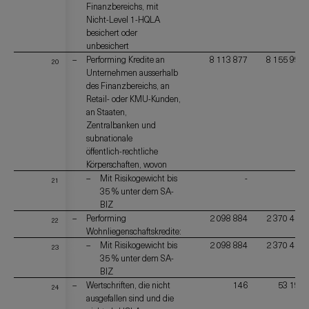
Finanzbereichs, mit
Nicht-Level 1-HQLA
besichert oder
unbesichert
Performing Kredite an
8 113 877
8 155 992
20
Unternehmen ausserhalb
des Finanzbereichs, an
Retail- oder KMU-Kunden,
an Staaten,
Zentralbanken und
subnationale
öffentlich-rechtliche
Körperschaften, wovon
Mit Risikogewicht bis
-
-
21
35 % unter dem SA-
BIZ
Performing
2 098 884
2 370 411
22
Wohnliegenschaftskredite:
Mit Risikogewicht bis
2 098 884
2 370 411
23
35 % unter dem SA-
BIZ
Wertschriften, die nicht
146
53 195
24
ausgefallen sind und die