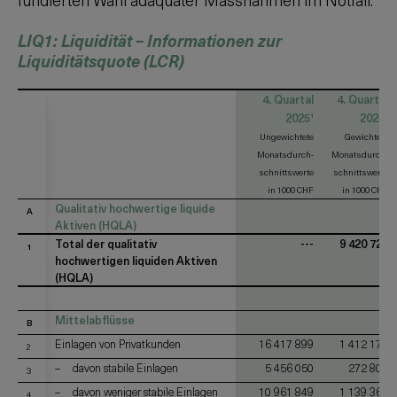
LIQ1: Liquidität – Informationen zur
Liquiditätsquote (LCR)
4. Quartal
4. Quartal
2025
2025
1
1
Ungewichtete
Gewichtete
Monatsdurch-
Monatsdurch-
schnittswerte
schnittswerte
in 1000 CHF
in 1000 CHF
Qualitativ hochwertige liquide
A
Aktiven (HQLA)
Total der qualitativ
---
9 420 721
1
hochwertigen liquiden Aktiven
(HQLA)
Mittelabflüsse
B
Einlagen von Privatkunden
16 417 899
1 412 170
2
davon stabile Einlagen
5 456 050
272 802
3
davon weniger stabile Einlagen
10 961 849
1 139 368
4