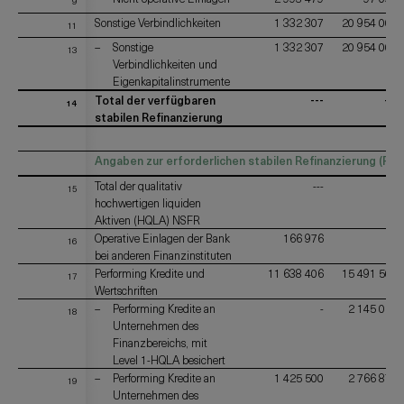
9
Sonstige Verbindlichkeiten
1 332 307
20 954 003
11
Sonstige
1 332 307
20 954 003
13
Verbindlichkeiten und
Eigenkapitalinstrumente
Total der verfügbaren
---
---
14
stabilen Refinanzierung
Angaben zur erforderlichen stabilen Refinanzierung (Req
Total der qualitativ
---
---
15
hochwertigen liquiden
Aktiven (HQLA) NSFR
Operative Einlagen der Bank
166 976
-
16
bei anderen Finanzinstituten
Performing Kredite und
11 638 406
15 491 502
17
Wertschriften
Performing Kredite an
-
2 145 029
18
Unternehmen des
Finanzbereichs, mit
Level 1-HQLA besichert
Performing Kredite an
1 425 500
2 766 874
19
Unternehmen des