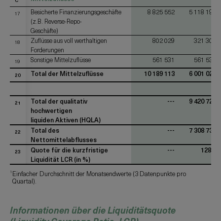
C
Besicherte Finanzierungsgeschäfte
8 825 552
5 118 197
17
(z.B. Reverse-Repo-
Geschäfte)
Zuflüsse aus voll werthaltigen
802 029
321 300
18
Forderungen
Sonstige Mittelzuflüsse
561 531
561 531
19
Total der Mittelzuflüsse
10 189 113
6 001 028
20
Total der qualitativ
---
9 420 721
21
hochwertigen
liquiden Aktiven (HQLA)
Total des
---
7 308 737
22
Nettomittelabflusses
Quote für die kurzfristige
---
128,9
23
Liquidität LCR (in %)
1
Einfacher Durchschnitt der Monatsendwerte (3 Datenpunkte pro
Quartal).
Informationen über die Liquiditätsquote