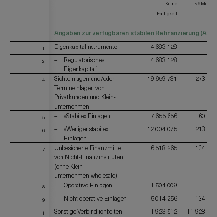
Keine
<6 Monate
Fälligkeit
Angaben zur verfügbaren stabilen Refinanzierung (Avail
Eigenkapitalinstrumente
4 683 128
-
1
Regulatorisches
4 683 128
-
2
Eigenkapital
1
Sichteinlagen und/oder
19 659 731
273 902
4
Termineinlagen von
Privatkunden und Klein-
unternehmen:
«Stabile» Einlagen
7 655 656
60 324
5
«Weniger stabile»
12 004 075
213 578
6
Einlagen
Unbesicherte Finanzmittel
6 518 265
134 126
7
von Nicht-Finanzinstituten
(ohne Klein-
unternehmen wholesale):
Operative Einlagen
1 504 009
-
8
Nicht operative Einlagen
5 014 256
134 126
9
Sonstige Verbindlichkeiten
1 923 512
11 928 452
11