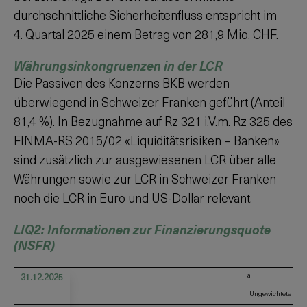
durchschnittliche Sicherheitenfluss entspricht im
4. Quartal
2025
einem Betrag von
281,9 Mio. CHF
.
Währungsinkongruenzen in der LCR
Die Passiven des Konzerns BKB werden
überwiegend in Schweizer Franken geführt (Anteil
81,4 %
). In Bezugnahme auf Rz 321 i.V.m. Rz 325 des
FINMA-RS 2015/02 «Liquiditätsrisiken – Banken»
sind zusätzlich zur ausgewiesenen LCR über alle
Währungen sowie zur LCR in Schweizer Franken
noch die LCR in Euro und US-Dollar relevant.
LIQ2: Informationen zur Finanzierungsquote
(NSFR)
31.12.2025
a
b
Ungewichtete Wert