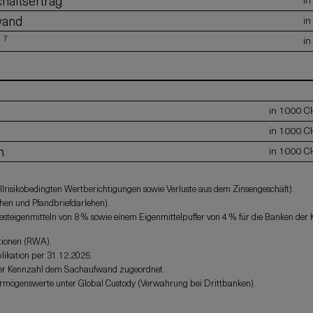
chäftsertrag
wand
in
d
7
in
in 1000 C
in 1000 C
n
in 1000 C
llrisikobedingten Wertberichtigungen sowie Verluste aus dem Zinsengeschäft).
hen und Pfandbriefdarlehen).
esteigenmitteln von 8 % sowie einem Eigenmittelpuffer von 4 % für die Banken de
itionen (RWA).
likation per 31.12.2025.
ser Kennzahl dem Sachaufwand zugeordnet.
mögenswerte unter Global Custody (Verwahrung bei Drittbanken).