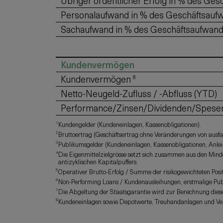
Übriger ordentlicher Erfolg in % des Ges
Personalaufwand in % des Geschäftsauf
Sachaufwand in % des Geschäftsaufwan
Kundenvermögen
Kundenvermögen
8
Netto-Neugeld-Zufluss / -Abfluss (YTD)
Performance/Zinsen/Dividenden/Spese
1
Kundengelder (Kundeneinlagen, Kassenobligationen).
2
Bruttoertrag (Geschäftsertrag ohne Veränderungen von ausfa
3
Publikumsgelder (Kundeneinlagen, Kassenobligationen, Anlei
4
Die Eigenmittelzielgrösse setzt sich zusammen aus den Mind
antizyklischen Kapitalpuffers.
5
Operativer Brutto-Erfolg / Summe der risikogewichteten Pos
6
Non-Performing Loans / Kundenausleihungen, erstmalige Pub
7
Die Abgeltung der Staatsgarantie wird zur Berechnung die
8
Kundeneinlagen sowie Depotwerte, Treuhandanlagen und Ver