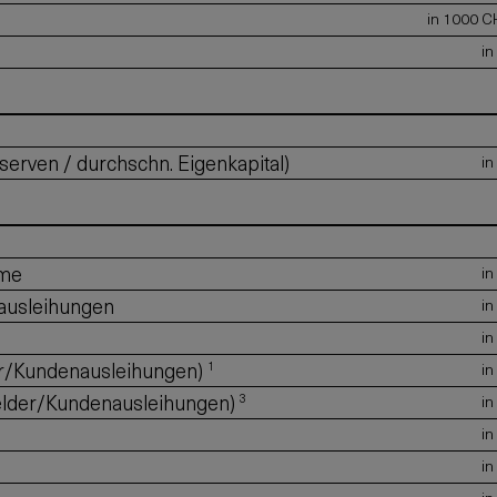
in 1000 C
in
serven / durchschn. Eigenkapital)
in
mme
in
ausleihungen
in
in
er/Kundenausleihungen)
1
in
gelder/Kundenausleihungen)
3
in
in
in