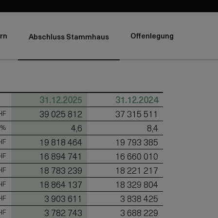
rn
Offenlegung
Abschluss Stammhaus
31.12.2025
31.12.2024
39 025 812
37 315 511
HF
4,6
8,4
 %
19 818 464
19 793 385
HF
16 894 741
16 660 010
HF
18 783 239
18 221 217
HF
18 864 137
18 329 804
HF
3 903 611
3 838 425
HF
3 782 743
3 688 229
HF