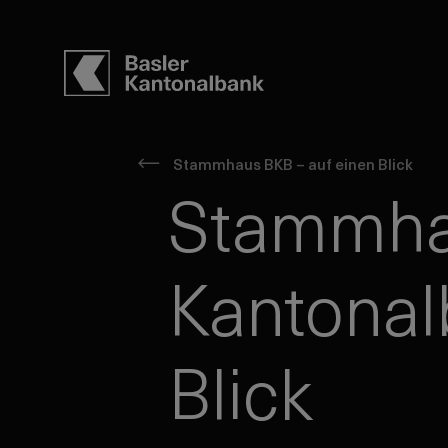
Stammhaus BKB – auf einen Blick
Stammha
Kantonal
Blick