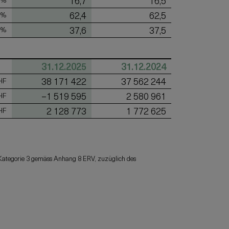
16,7
16,5
62,4
62,5
 %
37,6
37,5
 %
31.12.2025
31.12.2024
38 171 422
37 562 244
HF
–1 519 595
2 580 961
HF
2 128 773
1 772 625
HF
r Kategorie 3 gemäss Anhang 8 ERV, zuzüglich des