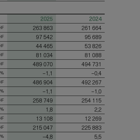
2025
2024
263 863
261 664
HF
97 542
95 689
HF
44 465
53 826
HF
81 034
81 088
HF
489 070
494 731
HF
–1,1
–0,4
 %
486 904
492 267
HF
–1,1
–1,0
 %
258 749
254 115
HF
1,8
2,2
 %
13 108
12 269
HF
215 047
225 883
HF
–4,8
5,5
 %