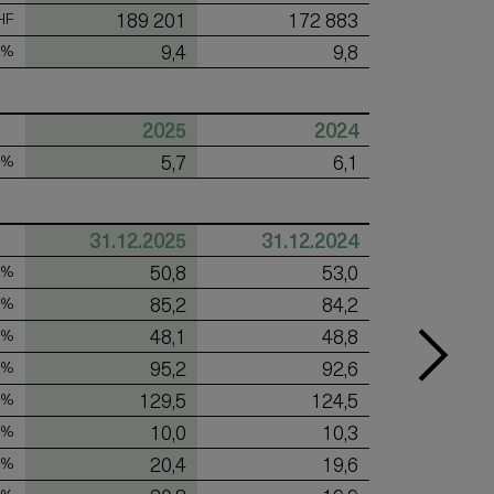
189 201
172 883
HF
9,4
9,8
 %
2025
2024
5,7
6,1
 %
31.12.2025
31.12.2024
50,8
53,0
 %
85,2
84,2
 %
48,1
48,8
 %
95,2
92,6
 %
129,5
124,5
 %
10,0
10,3
 %
20,4
19,6
 %