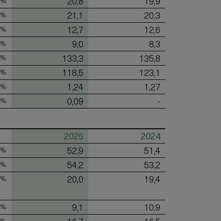
20,8
19,9
 %
21,1
20,3
 %
12,7
12,6
 %
9,0
8,3
 %
133,3
135,8
 %
118,5
123,1
 %
1,24
1,27
 %
0,09
-
 %
2025
2024
52,9
51,4
 %
54,2
53,2
 %
20,0
19,4
 %
9,1
10,9
 %
 %