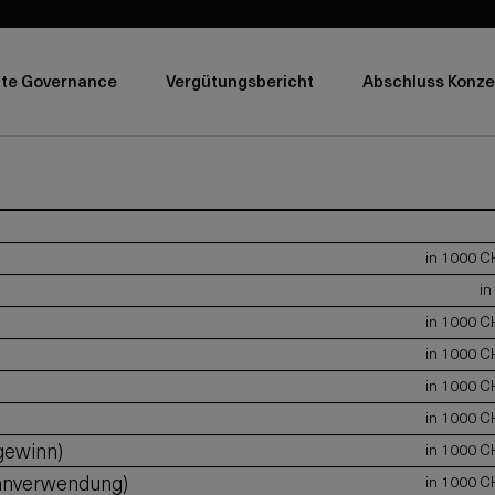
te Governance
Vergütungsbericht
Abschluss Konze
in 1000 C
in
in 1000 C
in 1000 C
in 1000 C
in 1000 C
gewinn)
in 1000 C
innverwendung)
in 1000 C