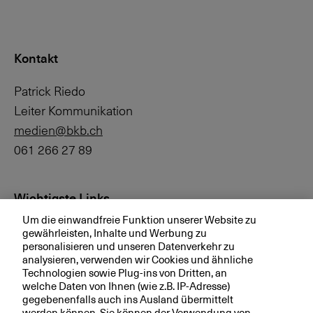
Kontakt
Patrick Riedo
Leiter Kommunikation
medien@bkb.ch
061 266 27 89
Wichtigste Links
Um die einwandfreie Funktion unserer Website zu
Investor Relations
gewährleisten, Inhalte und Werbung zu
personalisieren und unseren Datenverkehr zu
Medien
analysieren, verwenden wir Cookies und ähnliche
bkb.ch
Technologien sowie Plug-ins von Dritten, an
welche Daten von Ihnen (wie z.B. IP-Adresse)
gegebenenfalls auch ins Ausland übermittelt
werden können. Sie können der Verwendung von