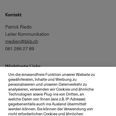
Kontakt
Patrick Riedo
Leiter Kommunikation
medien@bkb.ch
061 266 27 89
Wichtigste Links
Um die einwandfreie Funktion unserer Website zu
Investor Relations
gewährleisten, Inhalte und Werbung zu
personalisieren und unseren Datenverkehr zu
Medien
analysieren, verwenden wir Cookies und ähnliche
bkb.ch
Technologien sowie Plug-ins von Dritten, an
welche Daten von Ihnen (wie z.B. IP-Adresse)
gegebenenfalls auch ins Ausland übermittelt
werden können. Sie können der Verwendung von
Ihre BKB
nicht erforderlichen Cookies und ähnlichen