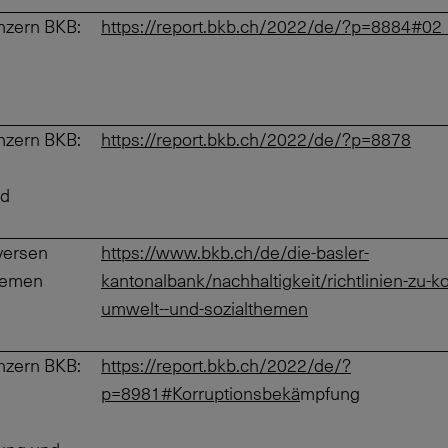
nzern BKB:
https://report.bkb.ch/2022/de/?p=8884#02
nzern BKB:
https://report.bkb.ch/2022/de/?p=8878
nd
oversen
https://www.bkb.ch/de/die-basler-
hemen
kantonalbank/nachhaltigkeit/richtlinien-zu-k
umwelt--und-sozialthemen
nzern BKB:
https://report.bkb.ch/2022/de/?
p=8981#Korruptionsbekä
mpfung