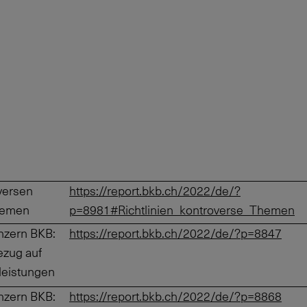
oversen
https://report.bkb.ch/2022/de/?
hemen
p=8981#Richtlinien_kontroverse_Themen
nzern BKB:
https://report.bkb.ch/2022/de/?p=8847
ezug auf
leistungen
nzern BKB:
https://report.bkb.ch/2022/de/?p=8868