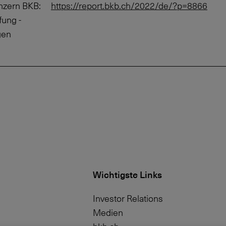
nzern BKB:
https://report.bkb.ch/2022/de/?p=8866
fung -
gen
Wichtigste Links
Investor Relations
Medien