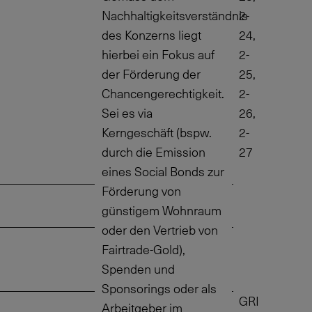
Nachhaltigkeitsverständnis
2-
des Konzerns liegt
24,
hierbei ein Fokus auf
2-
der Förderung der
25,
Chancengerechtigkeit.
2-
Sei es via
26,
Kerngeschäft (bspw.
2-
durch die Emission
27
eines Social Bonds zur
Förderung von
günstigem Wohnraum
oder den Vertrieb von
Fairtrade-Gold),
Spenden und
Sponsorings oder als
GRI
Arbeitgeber im