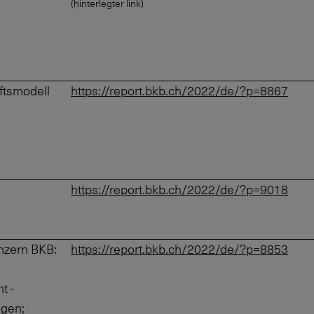
(hinterlegter link)
ftsmodell
https://report.bkb.ch/2022/de/?p=8867
https://report.bkb.ch/2022/de/?p=9018
nzern BKB:
https://report.bkb.ch/2022/de/?p=8853
t -
ngen;