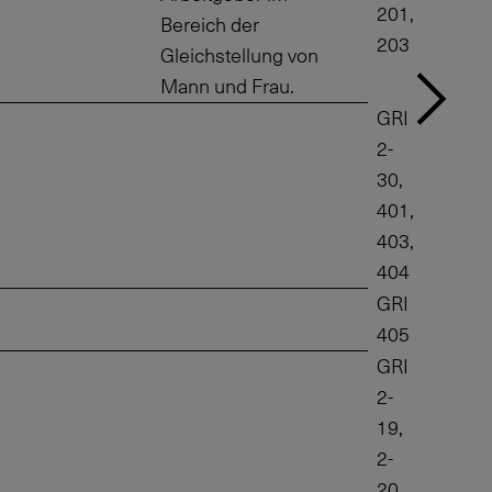
201,
Bereich der
203
Gleichstellung von
Mann und Frau.
GRI
2-
30,
401,
403,
404
GRI
405
GRI
2-
19,
2-
20