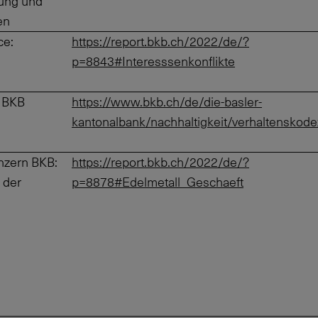
ung und
en
ce:
https://report.bkb.ch/2022/de/?
p=8843#Interesssenkonflikte
r BKB
https://www.bkb.ch/de/die-basler-
kantonalbank/nachhaltigkeit/verhaltenskode
nzern BKB:
https://report.bkb.ch/2022/de/?
 der
p=8878#Edelmetall_Geschaeft