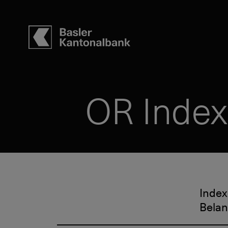
OR Index
Index
Belan