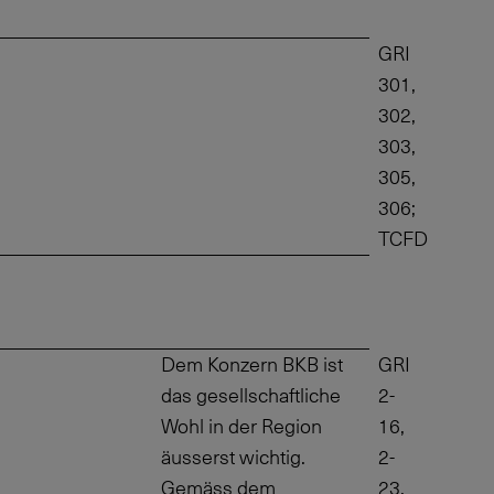
GRI
301,
302,
303,
305,
306;
TCFD
Dem Konzern BKB ist
GRI
das gesellschaftliche
2-
Wohl in der Region
16,
äusserst wichtig.
2-
Gemäss dem
23,