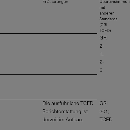
Erläuterungen
Übereinstimmun
mit
anderen
Standards
(GRI,
TCFD)
GRI
2-
1,
2-
6
Die ausführliche TCFD
GRI
Berichterstattung ist
201;
derzeit im Aufbau.
TCFD