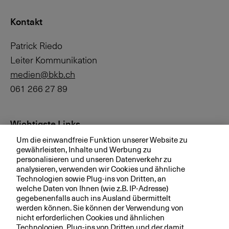
Kontakt
Patrick Riedo
Leiter Kommunikation
medien@bkb.ch
061 266 27 89
Wichtigste Links
Um die einwandfreie Funktion unserer Website zu
Investor Relations
gewährleisten, Inhalte und Werbung zu
personalisieren und unseren Datenverkehr zu
Medien
analysieren, verwenden wir Cookies und ähnliche
bkb.ch
Technologien sowie Plug-ins von Dritten, an
welche Daten von Ihnen (wie z.B. IP-Adresse)
gegebenenfalls auch ins Ausland übermittelt
werden können. Sie können der Verwendung von
Ihre BKB
nicht erforderlichen Cookies und ähnlichen
Technologien, Plug-ins von Dritten und der damit