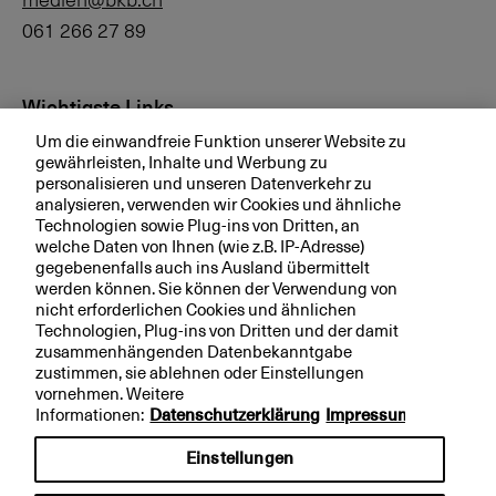
061 266 27 89
Wichtigste Links
Um die einwandfreie Funktion unserer Website zu
Investor Relations
gewährleisten, Inhalte und Werbung zu
personalisieren und unseren Datenverkehr zu
Medien
analysieren, verwenden wir Cookies und ähnliche
bkb.ch
Technologien sowie Plug-ins von Dritten, an
welche Daten von Ihnen (wie z.B. IP-Adresse)
gegebenenfalls auch ins Ausland übermittelt
werden können. Sie können der Verwendung von
Ihre BKB
nicht erforderlichen Cookies und ähnlichen
Technologien, Plug-ins von Dritten und der damit
Magazin
zusammenhängenden Datenbekanntgabe
zustimmen, sie ablehnen oder Einstellungen
Jobs
vornehmen. Weitere
Engagement
Informationen:
Datenschutzerklärung
Impressum
Nachhaltigkeit
Einstellungen
Apps