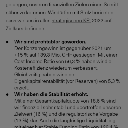
gelungen, unseren finanziellen Zielen einen Schritt
näher zu kommen. Wir dürfen mit Stolz berichten,
dass wir uns in allen
strategischen KPI
2022 auf
Zielkurs befinden.
Wir sind profitabler geworden.
Der Konzerngewinn ist gegenüber 2021 um
+15 %
auf 139,3 Mio. CHF gestiegen. Mit einer
Cost Income Ratio von
56,3 %
haben wir die
Kosteneffizienz wiederum verbessert.
Gleichzeitig haben wir eine
Eigenkapitalrentabilität (vor Reserven) von
5,3 %
erzielt.
Wir haben die Stabilität erhöht.
Mit einer Gesamtkapitalquote von
18,6 %
sind
wir finanziell sehr stabil und übertreffen unseren
Zielwert (
16 %
) und die regulatorische Vorgabe
(
13 %
) klar. Auch die langfristige Liquidität liegt
mit einer Net Stable Funding Ratio von
122,4 %