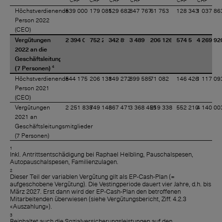
CHF
CHF
CHF
CHF
CHF
CHF
Höchstverdienende
539 000
179 085
129 682
847 767
61 753
128 343
1 037 86
Person 2022
(CEO)
Vergütungen
2 394 012
752 293
342 894
3 489 199
206 126
574 595
4 269 92
2022 an die
Geschäftsleitungsmitglieder
4
(7 Personen)
Höchstverdienende
544 175
206 138
149 272
899 585
71 082
146 426
1 117 09
Person 2021
(CEO)
Vergütungen
2 251 838
749 146
367 471
3 368 455
219 338
552 210
4 140 00
2021 an
Geschäftsleitungsmitglieder
(7 Personen)
1
Inkl. Antrittsentschädigung bei Raphael Helbling, Pauschalspesen,
Autopauschalspesen, Familienzulagen.
2
Dieser Teil der variablen Vergütung gilt als EP-Cash-Plan (=
aufgeschobene Vergütung). Die Vestingperiode dauert vier Jahre, d.h. bis
März 2027. Erst dann wird der EP-Cash-Plan den betroffenen
Mitarbeitenden überwiesen (siehe Vergütungsbericht, Ziff. 4.2.3
«Auszahlung»).
3
Beinhaltet auch die Sozialversicherungsleistungen auf den