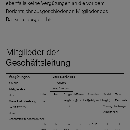
ebenfalls keine Vergütungen an die vor dem
Berichtsjahr ausgeschiedenen Mitglieder des
Bankrats ausgerichtet.
Mitglieder der
Geschäftsleitung
Vergütungen
Erfolgsabhängige
an die
variable
Mitglieder
Vergütungen
der
Lohn
Bar
Aufgeschobene
Total
Sparplan
Sozial-
Total
Vergütung
Entschädigung
(erfolgsabhängig)
und
Personal-
Geschäftsleitung
1
fix
Vorsorgeleistungen
aufwand
2
Per 31.12.2022
Arbeitgeber
aktive
3
Geschäftsleitungsmitglieder
in
in
in
in
in CHF
in
in