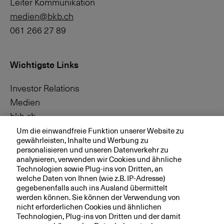
Leiter Kommunikation
medien@bkb.ch
061 266 27 89
Wichtigste Links
Investor Relations
Medien
bkb.ch
Um die einwandfreie Funktion unserer Website zu
gewährleisten, Inhalte und Werbung zu
Ihre BKB
personalisieren und unseren Datenverkehr zu
analysieren, verwenden wir Cookies und ähnliche
Technologien sowie Plug-ins von Dritten, an
Magazin
welche Daten von Ihnen (wie z.B. IP-Adresse)
Jobs
gegebenenfalls auch ins Ausland übermittelt
werden können. Sie können der Verwendung von
Engagement
nicht erforderlichen Cookies und ähnlichen
Nachhaltigkeit
Technologien, Plug-ins von Dritten und der damit