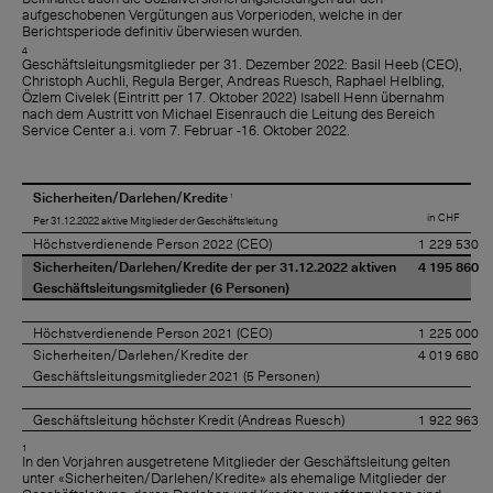
aufgeschobenen Vergütungen aus Vorperioden, welche in der
Berichtsperiode definitiv überwiesen wurden.
4
Geschäftsleitungsmitglieder per 31. Dezember 2022: Basil Heeb (CEO),
Christoph Auchli, Regula Berger, Andreas Ruesch, Raphael Helbling,
Özlem Civelek (Eintritt per 17. Oktober 2022) Isabell Henn übernahm
nach dem Austritt von Michael Eisenrauch die Leitung des Bereich
Service Center a.i. vom 7. Februar -16. Oktober 2022.
Sicherheiten/Darlehen/Kredite
1
in CHF
Per 31.12.2022 aktive Mitglieder der Geschäftsleitung
Höchstverdienende Person 2022 (CEO)
1 229 530
Sicherheiten/Darlehen/Kredite der per 31.12.2022 aktiven
4 195 860
Geschäftsleitungsmitglieder (6 Personen)
Höchstverdienende Person 2021 (CEO)
1 225 000
Sicherheiten/Darlehen/Kredite der
4 019 680
Geschäftsleitungsmitglieder 2021 (5 Personen)
Geschäftsleitung höchster Kredit (Andreas Ruesch)
1 922 963
1
In den Vorjahren ausgetretene Mitglieder der Geschäftsleitung gelten
unter «Sicherheiten/Darlehen/Kredite» als ehemalige Mitglieder der