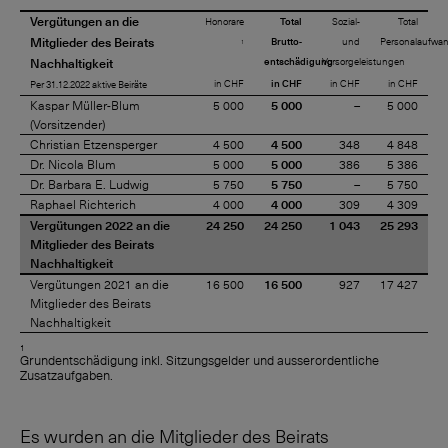
Vergütungen an die
Honorare
Total
Sozial-
Total
Mitglieder des Beirats
Brutto-
und
Personalaufwa
1
Nachhaltigkeit
entschädigung
Vorsorgeleistungen
in CHF
in CHF
in CHF
in CHF
Per 31.12.2022 aktive Beiräte
Kaspar Müller-Blum
5 000
5 000
–
5 000
(Vorsitzender)
Christian Etzensperger
4 500
4 500
348
4 848
Dr. Nicola Blum
5 000
5 000
386
5 386
Dr. Barbara E. Ludwig
5 750
5 750
–
5 750
Raphael Richterich
4 000
4 000
309
4 309
Vergütungen 2022 an die
24 250
24 250
1 043
25 293
Mitglieder des Beirats
Nachhaltigkeit
Vergütungen 2021 an die
16 500
16 500
927
17 427
Mitglieder des Beirats
Nachhaltigkeit
1
Grundentschädigung inkl. Sitzungsgelder und ausserordentliche
Zusatzaufgaben.
Es wurden an die Mitglieder des Beirats