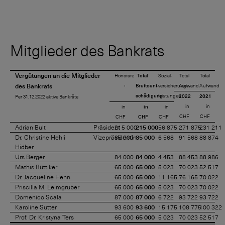
Mitglieder des Bankrats
Vergütungen an die Mitglieder
Honorare
Total
Sozial-
Total
Total
des Bankrats
Bruttoent-
versicherungs-
Aufwand
Aufwand
1
schädigung
leistungen
2022
2021
Per 31.12.2022 aktive Bankräte
in
in
in
in
in
CHF
CHF
CHF
CHF
CHF
Adrian Bult
Präsident
215 000
215 000
56 875
271 875
231 211
Dr. Christine Hehli
Vizepräsidentin
85 000
85 000
6 568
91 568
88 874
Hidber
Urs Berger
84 000
84 000
4 453
88 453
88 986
Mathis Büttiker
65 000
65 000
5 023
70 023
52 517
Dr. Jacqueline Henn
65 000
65 000
11 165
76 165
70 022
Priscilla M. Leimgruber
65 000
65 000
5 023
70 023
70 022
Domenico Scala
87 000
87 000
6 722
93 722
93 722
Karoline Sutter
93 600
93 600
15 175
108 775
100 322
Prof. Dr. Kristyna Ters
65 000
65 000
5 023
70 023
52 517