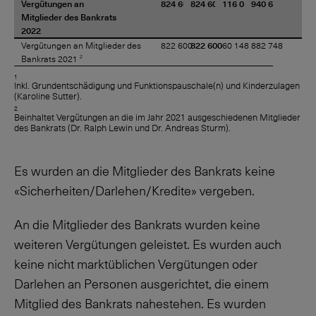
Vergütungen an
824 600
824 600
116 027
940 627
Mitglieder des Bankrats
2022
Vergütungen an Mitglieder des
822 600
822 600
60 148
882 748
2
Bankrats 2021
1
Inkl. Grundentschädigung und Funktionspauschale(n) und Kinderzulagen
(Karoline Sutter).
2
Beinhaltet Vergütungen an die im Jahr 2021 ausgeschiedenen Mitglieder
des Bankrats (Dr. Ralph Lewin und Dr. Andreas Sturm).
Es wurden an die Mitglieder des Bankrats keine
«Sicherheiten/Darlehen/Kredite» vergeben.
An die Mitglieder des Bankrats wurden keine
weiteren Vergütungen geleistet. Es wurden auch
keine nicht marktüblichen Vergütungen oder
Darlehen an Personen ausgerichtet, die einem
Mitglied des Bankrats nahestehen. Es wurden