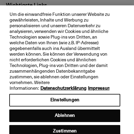
Wichtigste Links
Um die einwandfreie Funktion unserer Website zu
Investor Relations
gewährleisten, Inhalte und Werbung zu
personalisieren und unseren Datenverkehr zu
Medien
analysieren, verwenden wir Cookies und ähnliche
bkb.ch
Technologien sowie Plug-ins von Dritten, an
welche Daten von Ihnen (wie z.B. IP-Adresse)
gegebenenfalls auch ins Ausland übermittelt
werden können. Sie können der Verwendung von
Ihre BKB
nicht erforderlichen Cookies und ähnlichen
Technologien, Plug-ins von Dritten und der damit
Magazin
zusammenhängenden Datenbekanntgabe
zustimmen, sie ablehnen oder Einstellungen
Jobs
vornehmen. Weitere
Engagement
Informationen:
Datenschutzerklärung
Impressum
Nachhaltigkeit
Einstellungen
Apps
Ablehnen
Rechtliche Hinweise
Impressum
Zustimmen