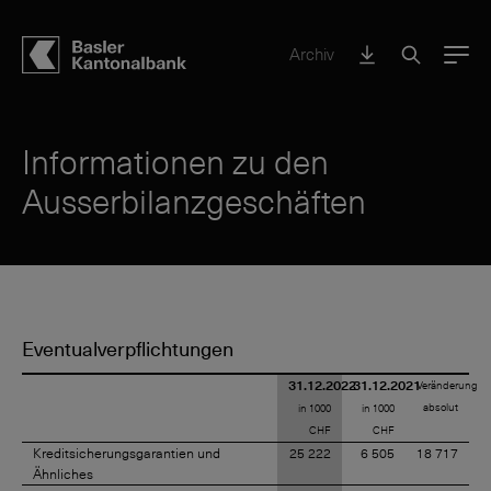
Archiv
Menu
Informationen zu den
Ausserbilanzgeschäften
Eventualverpflichtungen
31.12.2022
31.12.2021
Veränderung
absolut
in 1000
in 1000
CHF
CHF
Kreditsicherungsgarantien und
25 222
6 505
18 717
Ähnliches