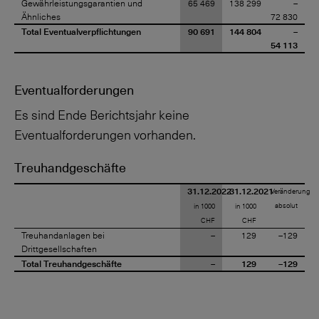
Gewährleistungsgarantien und
65 469
138 299
–
Ähnliches
72 830
Total Eventualverpflichtungen
90 691
144 804
–
54 113
Eventualforderungen
Es sind Ende Berichtsjahr keine
Eventualforderungen vorhanden.
Treuhandgeschäfte
31.12.2022
31.12.2021
Veränderung
absolut
in 1000
in 1000
CHF
CHF
Treuhandanlagen bei
–
129
–129
Drittgesellschaften
Total Treuhandgeschäfte
–
129
–129