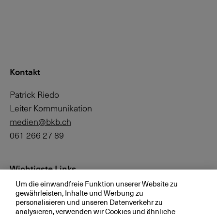
Kontakt
Patrick Riedo
Leiter Kommunikation
medien@bkb.ch
061 266 27 89
Wichtigste Links
Um die einwandfreie Funktion unserer Website zu
Investor Relations
gewährleisten, Inhalte und Werbung zu
personalisieren und unseren Datenverkehr zu
Medien
analysieren, verwenden wir Cookies und ähnliche