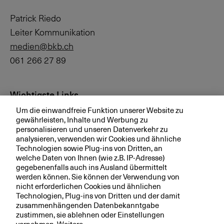
Patrick Riedo
Leiter Kommunikation
medien@bkb.ch
061 266 27 89
Wichtigste Links
Um die einwandfreie Funktion unserer Website zu
Investor Relations
gewährleisten, Inhalte und Werbung zu
personalisieren und unseren Datenverkehr zu
Medien
analysieren, verwenden wir Cookies und ähnliche
bkb.ch
Technologien sowie Plug-ins von Dritten, an
welche Daten von Ihnen (wie z.B. IP-Adresse)
gegebenenfalls auch ins Ausland übermittelt
werden können. Sie können der Verwendung von
Ihre BKB
nicht erforderlichen Cookies und ähnlichen
Technologien, Plug-ins von Dritten und der damit
Magazin
zusammenhängenden Datenbekanntgabe
zustimmen, sie ablehnen oder Einstellungen
Jobs