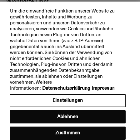
Wichtigste Links
Um die einwandfreie Funktion unserer Website zu
Investor Relations
gewährleisten, Inhalte und Werbung zu
personalisieren und unseren Datenverkehr zu
Medien
analysieren, verwenden wir Cookies und ähnliche
bkb.ch
Technologien sowie Plug-ins von Dritten, an
welche Daten von Ihnen (wie z.B. IP-Adresse)
gegebenenfalls auch ins Ausland übermittelt
werden können. Sie können der Verwendung von
Ihre BKB
nicht erforderlichen Cookies und ähnlichen
Technologien, Plug-ins von Dritten und der damit
Magazin
zusammenhängenden Datenbekanntgabe
zustimmen, sie ablehnen oder Einstellungen
Jobs
vornehmen. Weitere
Engagement
Informationen:
Datenschutzerklärung
Impressum
Nachhaltigkeit
Einstellungen
Apps
Ablehnen
Rechtliche Hinweise
Impressum
Zustimmen