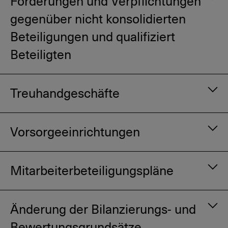
Forderungen und Verpflichtungen
Position «Veränderungen von
Anlagekategorie
Nutzungsdaue
ausfallrisikobedingten Wertberichtigungen
gegenüber nicht konsolidierten
Übrige immaterielle Werte
max. 3
sowie Verluste aus dem Zinsengeschäft»
Jahre
Beteiligungen und qualifiziert
verbucht.
Beteiligten
Treuhandgeschäfte
Vorsorgeeinrichtungen
Mitarbeiterbeteiligungspläne
Änderung der Bilanzierungs- und
Bewertungsgrundsätze