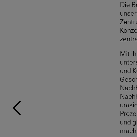
Die B
unser
Zentr
Konze
zentra
Mit i
unter
und K
Gesch
Nachh
Nachh
umsic
Proze
und g
mach