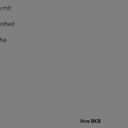
 mit
enheit
che
Ihre BKB