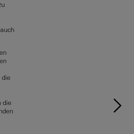
zu
 auch
gen
nen
 die
 die
unden