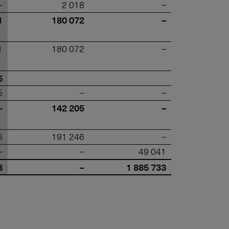
–
2 018
–
1
180 072
–
1
180 072
–
5
5
–
–
–
142 205
–
6
191 246
–
–
–
49 041
3
–
1 885 733