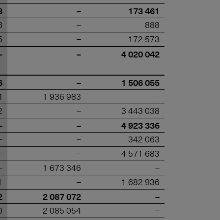
3
–
173 461
8
–
888
5
–
172 573
–
–
4 020 042
6
–
1 506 055
4
1 936 983
–
2
–
3 443 038
–
–
4 923 336
–
–
342 063
–
–
4 571 683
–
1 673 346
–
1
–
1 682 936
2
2 087 072
–
0
2 085 054
–