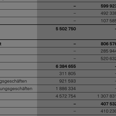
–
599 92
–
492 33
–
107 58
5 502 750
t
–
806 57
–
285 94
–
520 63
6 384 655
311 805
ngsgeschäften
921 593
erungsgeschäften
1 886 334
4 572 754
1 307 83
–
407 53
–
410 23