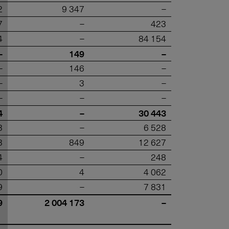
2
9 347
–
7
–
423
4
–
84 154
–
149
–
–
146
–
–
3
–
–
–
–
4
–
30 443
3
–
6 528
3
849
12 627
4
–
248
0
4
4 062
9
–
7 831
9
2 004 173
–