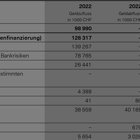
2022
202
Geldzufluss
Geldabflus
in 1000 CHF
in 1000 CH
98 990
nenfinanzierung)
126 317
139 267
 Bankrisiken
78 765
26 441
estimmten
–
4 389
41
8
38 559
40 18
–
67
5 654
3 02