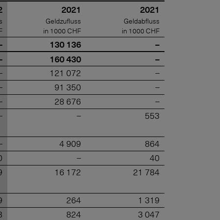
2
2021
2021
s
Geldzufluss
Geldabfluss
F
in 1000 CHF
in 1000 CHF
–
130 136
–
–
160 430
–
–
121 072
–
–
91 350
–
–
28 676
–
–
–
553
–
4 909
864
0
–
40
9
16 172
21 784
9
264
1 319
8
824
3 047