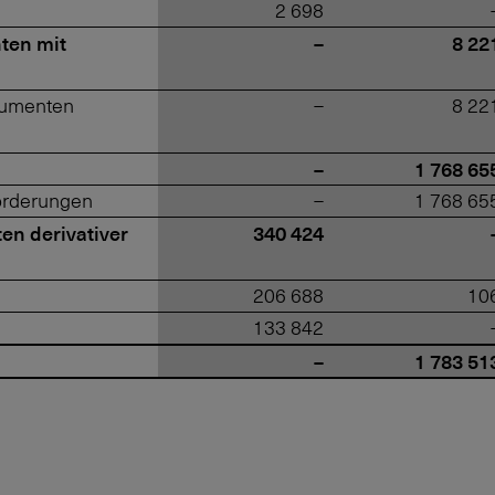
2 698
ten mit
–
8 22
trumenten
–
8 22
–
1 768 65
orderungen
–
1 768 65
en derivativer
340 424
206 688
10
133 842
–
1 783 51