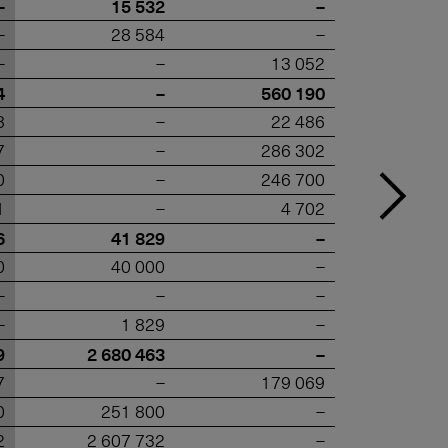
–
15 532
–
–
28 584
–
–
–
13 052
4
–
560 190
8
–
22 486
7
–
286 302
0
–
246 700
1
–
4 702
6
41 829
–
0
40 000
–
–
–
–
–
1 829
–
9
2 680 463
–
7
–
179 069
0
251 800
–
2
2 607 732
–