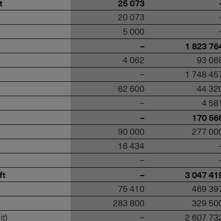
t
25 073
20 073
5 000
–
1 823 76
4 062
93 06
–
1 748 45
62 600
44 32
–
4 58
–
170 56
90 000
277 00
16 434
–
ft
–
3 047 41
75 410
469 39
283 800
329 50
t)
–
2 607 73