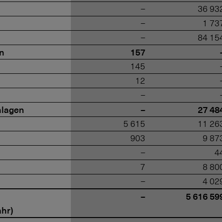
–
36 93
–
1 73
–
84 15
en
157
145
12
–
nlagen
–
27 48
5 615
11 26
903
9 87
–
4
7
8 80
–
4 02
–
5 616 59
ahr)