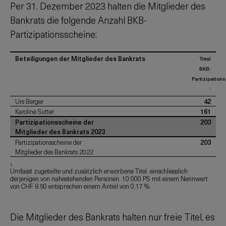
Per
31. Dezember 2023
halten die Mitglieder des
Bankrats die folgende Anzahl BKB-
Partizipationsscheine:
Beteiligungen der Mitglieder des Bankrats
Total
BKB-
Partizipation
1
Urs Berger
42
Karoline Sutter
161
Partizipationsscheine der
203
Mitglieder des Bankrats 2023
Partizipationsscheine der
203
Mitglieder des Bankrats 2022
1
Umfasst zugeteilte und zusätzlich erworbene Titel, einschliesslich
derjenigen von nahestehenden Personen. 10 000 PS mit einem Nennwert
von CHF 8.50 entsprechen einem Anteil von 0,17 %.
Die Mitglieder des Bankrats halten nur freie Titel, es