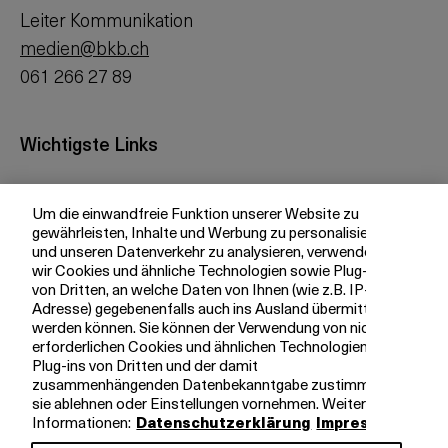
Leiter Kommunikation
medien@bkb.ch
061 266 27 89
Wichtigste Links
Investor Relations
Um die einwandfreie Funktion unserer Website zu
Medien
gewährleisten, Inhalte und Werbung zu personalisieren
bkb.ch
und unseren Datenverkehr zu analysieren, verwenden
wir Cookies und ähnliche Technologien sowie Plug-ins
von Dritten, an welche Daten von Ihnen (wie z.B. IP-
Adresse) gegebenenfalls auch ins Ausland übermittelt
Ihre BKB
werden können. Sie können der Verwendung von nicht
erforderlichen Cookies und ähnlichen Technologien,
Magazin
Plug-ins von Dritten und der damit
zusammenhängenden Datenbekanntgabe zustimmen,
Jobs
sie ablehnen oder Einstellungen vornehmen. Weitere
Engagement
Informationen:
Datenschutzerklärung
Impressum
Nachhaltigkeit