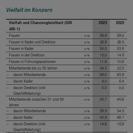
Vielfalt im Konzern
Vielfalt und Chancengleichheit (GRI
2023
2022
405-1)
Frauen
38,9
39,0
in %
Frauen in Kader und Direktion
28,9
28,5
in %
Frauen in Kader
34,0
33,9
in %
Frauen in der Direktion
15,0
14,6
in %
Frauen in Führungspositionen
11,8
10,8
in %
Mitarbeitende bis zu 30 Jahren
24,5
22,3
in %
davon Mitarbeitende
96,0
93,6
in %
davon Kader
4,0
6,4
in %
davon Direktion (inkl.
0,0
0,0
in %
Geschäftsleitung)
Mitarbeitende zwischen 31 und 50
45,7
45,8
in %
Jahren
davon Mitarbeitende
39,6
34,5
in %
davon Kader
45,6
48,7
in %
davon Direktion (inkl.
14,8
16,8
in %
Geschäftsleitung)