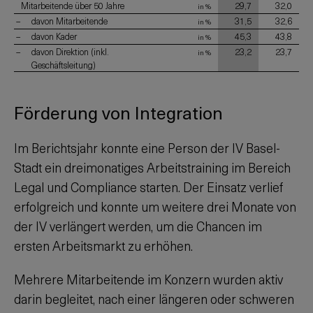
Mitarbeitende über 50 Jahre
29,7
32,0
in %
davon Mitarbeitende
31,5
32,6
in %
davon Kader
45,3
43,8
in %
davon Direktion (inkl.
23,2
23,7
in %
Geschäftsleitung)
Förderung von Integration
Im Berichtsjahr konnte eine Person der IV Basel-
Stadt ein dreimonatiges Arbeitstraining im Bereich
Legal und Compliance starten. Der Einsatz verlief
erfolgreich und konnte um weitere drei Monate von
der IV verlängert werden, um die Chancen im
ersten Arbeitsmarkt zu erhöhen.
Mehrere Mitarbeitende im Konzern wurden aktiv
darin begleitet, nach einer längeren oder schweren