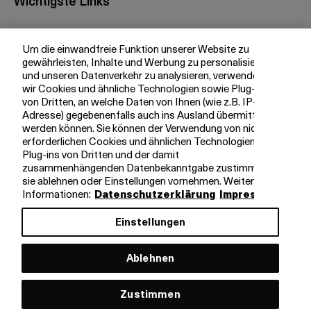
Wichtigste Links
Investor Relations
Um die einwandfreie Funktion unserer Website zu
Medien
gewährleisten, Inhalte und Werbung zu personalisieren
bkb.ch
und unseren Datenverkehr zu analysieren, verwenden
wir Cookies und ähnliche Technologien sowie Plug-ins
von Dritten, an welche Daten von Ihnen (wie z.B. IP-
Adresse) gegebenenfalls auch ins Ausland übermittelt
Ihre BKB
werden können. Sie können der Verwendung von nicht
erforderlichen Cookies und ähnlichen Technologien,
Magazin
Plug-ins von Dritten und der damit
zusammenhängenden Datenbekanntgabe zustimmen,
Jobs
sie ablehnen oder Einstellungen vornehmen. Weitere
Engagement
Informationen:
Datenschutzerklärung
Impressum
Nachhaltigkeit
Einstellungen
Apps
Ablehnen
Rechtliche Hinweise
Impressum
Zustimmen