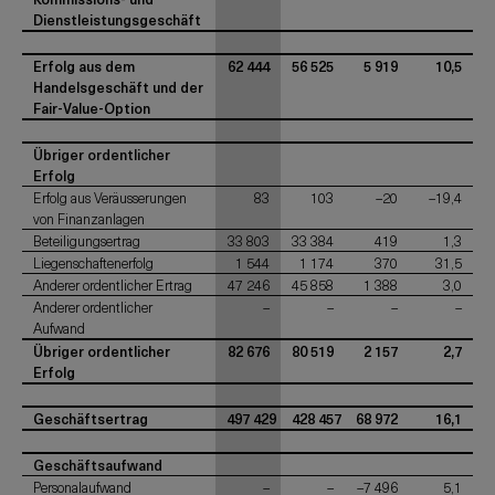
Dienstleistungsgeschäft
Erfolg aus dem
62 444
56 525
5 919
10,5
Handelsgeschäft und der
Fair-Value-Option
Übriger ordentlicher
Erfolg
Erfolg aus Veräusserungen
83
103
–20
–19,4
von Finanzanlagen
Beteiligungsertrag
33 803
33 384
419
1,3
Liegenschaftenerfolg
1 544
1 174
370
31,5
Anderer ordentlicher Ertrag
47 246
45 858
1 388
3,0
Anderer ordentlicher
–
–
–
–
Aufwand
Übriger ordentlicher
82 676
80 519
2 157
2,7
Erfolg
Geschäftsertrag
497 429
428 457
68 972
16,1
Geschäftsaufwand
Personalaufwand
–
–
–7 496
5,1