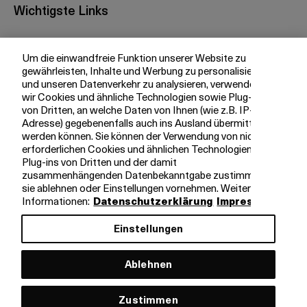
Wichtigste Links
Investor Relations
Um die einwandfreie Funktion unserer Website zu
Medien
gewährleisten, Inhalte und Werbung zu personalisieren
bkb.ch
und unseren Datenverkehr zu analysieren, verwenden
wir Cookies und ähnliche Technologien sowie Plug-ins
von Dritten, an welche Daten von Ihnen (wie z.B. IP-
Adresse) gegebenenfalls auch ins Ausland übermittelt
Ihre BKB
werden können. Sie können der Verwendung von nicht
erforderlichen Cookies und ähnlichen Technologien,
Magazin
Plug-ins von Dritten und der damit
zusammenhängenden Datenbekanntgabe zustimmen,
Jobs
sie ablehnen oder Einstellungen vornehmen. Weitere
Engagement
Informationen:
Datenschutzerklärung
Impressum
Nachhaltigkeit
Einstellungen
Apps
Ablehnen
Rechtliche Hinweise
Impressum
Zustimmen