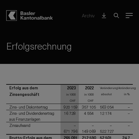
Archiv
Menu
Erfolgsrechnung
Erfolg aus dem
2023
2022
Veränderung
Veränderung
Zinsengeschäft
absolut
in %
in 1000
in 1000
CHF
CHF
Zins- und Diskontertrag
920 159
357 105
563 054
–
Zins- und Dividendenertrag
16 728
4 554
12 174
–
aus Finanzanlagen
Zinsaufwand
–
–
–
–
671 796
149 069
522 727
Brutto-Erfolg aus dem
265 091
212 590
52 501
24,7