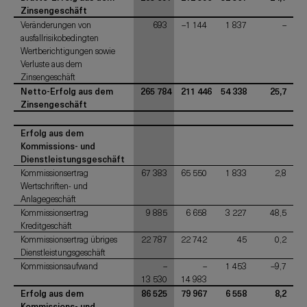
Zinsengeschäft
Veränderungen von
693
–1 144
1 837
–
ausfallrisikobedingten
Wertberichtigungen sowie
Verluste aus dem
Zinsengeschäft
Netto-Erfolg aus dem
265 784
211 446
54 338
25,7
Zinsengeschäft
Erfolg aus dem
Kommissions- und
Dienstleistungsgeschäft
Kommissionsertrag
67 383
65 550
1 833
2,8
Wertschriften- und
Anlagegeschäft
Kommissionsertrag
9 885
6 658
3 227
48,5
Kreditgeschäft
Kommissionsertrag übriges
22 787
22 742
45
0,2
Dienstleistungsgeschäft
Kommissionsaufwand
–
–
1 453
–9,7
13 530
14 983
Erfolg aus dem
86 525
79 967
6 558
8,2
Kommissions- und