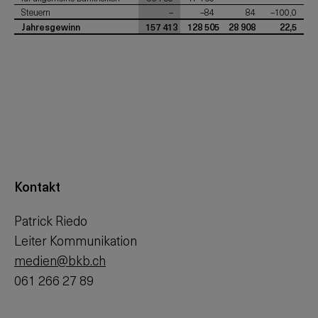
Steuern
–
–84
84
–100,0
Jahresgewinn
157 413
128 505
28 908
22,5
Kontakt
Patrick Riedo
Leiter Kommunikation
medien@bkb.ch
061 266 27 89