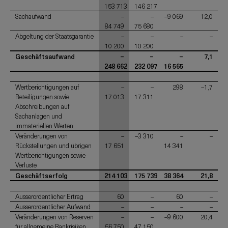
153 713
146 217
Sachaufwand
–
–
–9 069
12,0
84 749
75 680
Abgeltung der Staatsgarantie
–
–
–
–
10 200
10 200
Geschäftsaufwand
–
–
–
7,1
248 662
232 097
16 565
Wertberichtigungen auf
–
–
298
–1,7
Beteiligungen sowie
17 013
17 311
Abschreibungen auf
Sachanlagen und
immateriellen Werten
Veränderungen von
–
–3 310
–
–
Rückstellungen und übrigen
17 651
14 341
Wertberichtigungen sowie
Verluste
Geschäftserfolg
214 103
175 739
38 364
21,8
Ausserordentlicher Ertrag
60
–
60
–
Ausserordentlicher Aufwand
–
–
–
–
Veränderungen von Reserven
–
–
–9 600
20,4
für allgemeine Bankrisiken
56 750
47 150