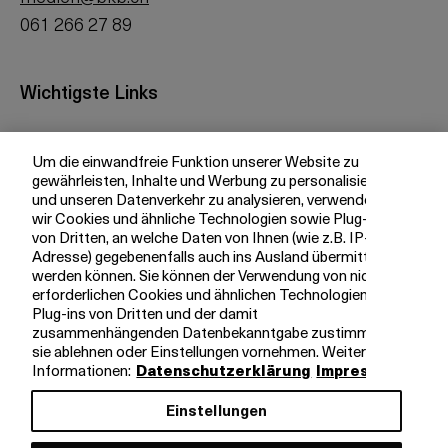
061 266 27 89
Wichtigste Links
Investor Relations
Um die einwandfreie Funktion unserer Website zu
Medien
gewährleisten, Inhalte und Werbung zu personalisieren
bkb.ch
und unseren Datenverkehr zu analysieren, verwenden
wir Cookies und ähnliche Technologien sowie Plug-ins
von Dritten, an welche Daten von Ihnen (wie z.B. IP-
Adresse) gegebenenfalls auch ins Ausland übermittelt
Ihre BKB
werden können. Sie können der Verwendung von nicht
erforderlichen Cookies und ähnlichen Technologien,
Magazin
Plug-ins von Dritten und der damit
zusammenhängenden Datenbekanntgabe zustimmen,
Jobs
sie ablehnen oder Einstellungen vornehmen. Weitere
Engagement
Informationen:
Datenschutzerklärung
Impressum
Nachhaltigkeit
Einstellungen
Apps