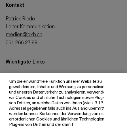
Kontakt
Patrick Riedo
Leiter Kommunikation
medien@bkb.ch
061 266 27 89
Wichtigste Links
Investor Relations
Um die einwandfreie Funktion unserer Website zu
Medien
gewährleisten, Inhalte und Werbung zu personalisieren
bkb.ch
und unseren Datenverkehr zu analysieren, verwenden
wir Cookies und ähnliche Technologien sowie Plug-ins
von Dritten, an welche Daten von Ihnen (wie z.B. IP-
Adresse) gegebenenfalls auch ins Ausland übermittelt
Ihre BKB
werden können. Sie können der Verwendung von nicht
erforderlichen Cookies und ähnlichen Technologien,
Magazin
Plug-ins von Dritten und der damit