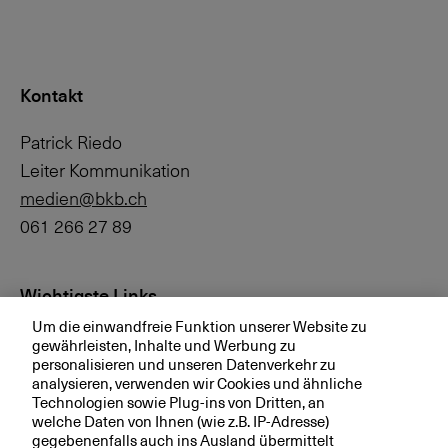
PRI
Kontakt
Patrick Riedo
Leiter Kommunikation
medien@bkb.ch
061 266 27 89
Anlageprozess
Wichtigste Links
Um die einwandfreie Funktion unserer Website zu
Investor Relations
gewährleisten, Inhalte und Werbung zu
personalisieren und unseren Datenverkehr zu
Medien
analysieren, verwenden wir Cookies und ähnliche
bkb.ch
Technologien sowie Plug-ins von Dritten, an
welche Daten von Ihnen (wie z.B. IP-Adresse)
gegebenenfalls auch ins Ausland übermittelt