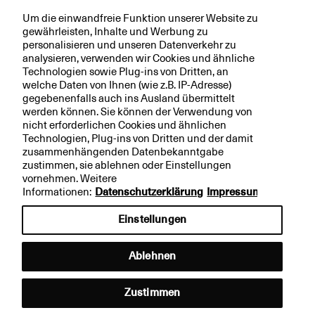
Finanzierungsinstrumente, wie Kreditvergaben oder
Um die einwandfreie Funktion unserer Website zu
über den Kapitalmarkt, aufbringen könne. Die
gewährleisten, Inhalte und Werbung zu
personalisieren und unseren Datenverkehr zu
verbleibenden Mittel wären z.B. mit Private-Public-
analysieren, verwenden wir Cookies und ähnliche
Partnerships zu realisieren. Damit knüpfte die SBVg
Technologien sowie Plug-ins von Dritten, an
welche Daten von Ihnen (wie z.B. IP-Adresse)
an ihren strategischen
Positionsbezug von 2020
an,
gegebenenfalls auch ins Ausland übermittelt
bei dem sie postulierte, dass der Schweizer
werden können. Sie können der Verwendung von
Finanzplatz eine internationale Führungsrolle im
nicht erforderlichen Cookies und ähnlichen
Technologien, Plug-ins von Dritten und der damit
Bereich Sustainable Finance einnehmen müsse.
zusammenhängenden Datenbekanntgabe
zustimmen, sie ablehnen oder Einstellungen
Vor diesem Hintergrund haben die beiden
vornehmen. Weitere
Informationen:
Datenschutzerklärung
Impressum
Konzernbanken die im In- und Ausland
zunehmenden regulatorischen Aktivitäten zu
Einstellungen
Sustainable Finance sowie das Thema
Ablehnen
Greenwashing in der Finanzbranche innerhalb der
Fachbereiche sowie in den Oberleitungsgremien
Zustimmen
verstärkt adressiert. Die Themen wurden an