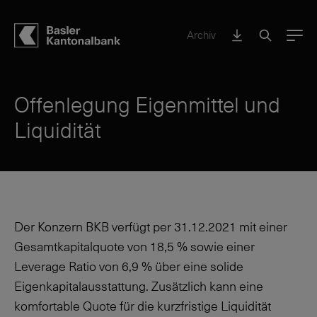
Archiv
Menu
Offenlegung Eigenmittel und
Liquidität
Der Konzern BKB verfügt per
31.12.2021
mit einer
Gesamtkapitalquote von
18,5
%
sowie einer
Leverage Ratio von
6,9 %
über eine solide
Eigenkapitalausstattung. Zusätzlich kann eine
komfortable Quote für die kurzfristige Liquidität