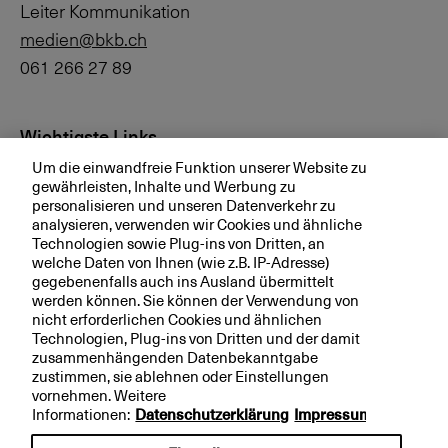
Leiter Kommunikation
medien@bkb.ch
061 266 27 89
Wichtigste Links
Um die einwandfreie Funktion unserer Website zu
Investor Relations
gewährleisten, Inhalte und Werbung zu
personalisieren und unseren Datenverkehr zu
Medien
analysieren, verwenden wir Cookies und ähnliche
bkb.ch
Technologien sowie Plug-ins von Dritten, an
welche Daten von Ihnen (wie z.B. IP-Adresse)
gegebenenfalls auch ins Ausland übermittelt
werden können. Sie können der Verwendung von
Ihre BKB
nicht erforderlichen Cookies und ähnlichen
Technologien, Plug-ins von Dritten und der damit
Magazin
zusammenhängenden Datenbekanntgabe
zustimmen, sie ablehnen oder Einstellungen
Jobs
vornehmen. Weitere
Engagement
Informationen:
Datenschutzerklärung
Impressum
Nachhaltigkeit