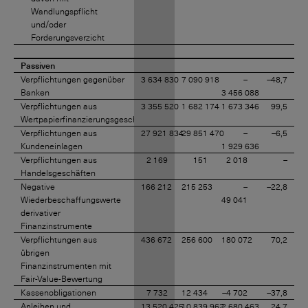
Wandlungspflicht
und/oder
Forderungsverzicht
Passiven
Verpflichtungen gegenüber
3 634 830
7 090 918
–
–48,7
Banken
3 456 088
Verpflichtungen aus
3 355 520
1 682 174
1 673 346
99,5
Wertpapierfinanzierungsgeschäften
Verpflichtungen aus
27 921 834
29 851 470
–
–6,5
Kundeneinlagen
1 929 636
Verpflichtungen aus
2 169
151
2 018
–
Handelsgeschäften
Negative
166 212
215 253
–
–22,8
Wiederbeschaffungswerte
49 041
derivativer
Finanzinstrumente
Verpflichtungen aus
436 672
256 600
180 072
70,2
übrigen
Finanzinstrumenten mit
Fair-Value-Bewertung
Kassenobligationen
7 732
12 434
–4 702
–37,8
Anleihen und
13 520 425
10 839 962
2 680 463
24,7