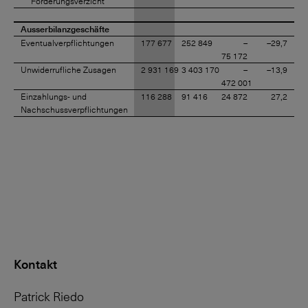
Forderungsverzicht
Ausserbilanzgeschäfte
Eventualverpflichtungen
177 677
252 849
–
–29,7
75 172
Unwiderrufliche Zusagen
2 931 169
3 403 170
–
–13,9
472 001
Einzahlungs- und
116 288
91 416
24 872
27,2
Nachschussverpflichtungen
Kontakt
Patrick Riedo