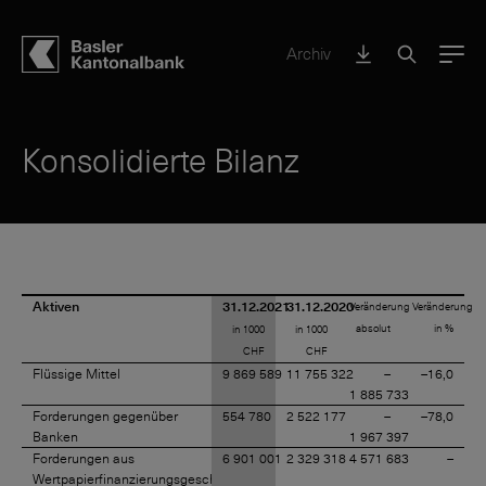
Archiv
Menu
Konsolidierte Bilanz
Aktiven
31.12.2021
31.12.2020
Veränderung
Veränderung
absolut
in %
in 1000
in 1000
CHF
CHF
Flüssige Mittel
9 869 589
11 755 322
–
–16,0
1 885 733
Forderungen gegenüber
554 780
2 522 177
–
–78,0
Banken
1 967 397
Forderungen aus
6 901 001
2 329 318
4 571 683
–
Wertpapierfinanzierungsgeschäften