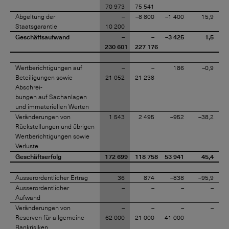
70 973
75 541
Abgeltung der
–
–8 800
–1 400
15,9
Staatsgarantie
10 200
Geschäftsaufwand
–
–
–3 425
1,5
230 601
227 176
Wertberichtigungen auf
–
–
186
–0,9
Beteiligungen sowie
21 052
21 238
Abschrei-
bungen auf Sachanlagen
und immateriellen Werten
Veränderungen von
1 543
2 495
–952
–38,2
Rückstellungen und übrigen
Wertberichtigungen sowie
Verluste
Geschäftserfolg
172 699
118 758
53 941
45,4
Ausserordentlicher Ertrag
36
874
–838
–95,9
Ausserordentlicher
–
–
–
–
Aufwand
Veränderungen von
–
–
–
–
Reserven für allgemeine
62 000
21 000
41 000
Bankrisiken