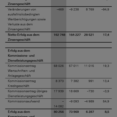
Zinsengeschäft
Veränderungen von
–469
–9 238
8 769
–94,9
ausfallrisikobedingten
Wertberichtigungen sowie
Verluste aus dem
Zinsengeschäft
Netto-Erfolg aus dem
192 748
164 227
28 521
17,4
Zinsengeschäft
Erfolg aus dem
Kommissions- und
Dienstleistungsgeschäft
Kommissionsertrag
68 026
57 011
11 015
19,3
Wertschriften- und
Anlagegeschäft
Kommissionsertrag
8 373
7 382
991
13,4
Kreditgeschäft
Kommissionsertrag übriges
17 939
18 669
–730
–3,9
Dienstleistungsgeschäft
Kommissionsaufwand
–
–9 093
–4 989
54,9
14 082
Erfolg aus dem
80 256
73 969
6 287
8,5
Kommissions- und