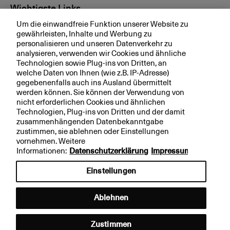
Wichtigste Links
Um die einwandfreie Funktion unserer Website zu
Investor Relations
gewährleisten, Inhalte und Werbung zu
personalisieren und unseren Datenverkehr zu
Medien
analysieren, verwenden wir Cookies und ähnliche
bkb.ch
Technologien sowie Plug-ins von Dritten, an
welche Daten von Ihnen (wie z.B. IP-Adresse)
gegebenenfalls auch ins Ausland übermittelt
werden können. Sie können der Verwendung von
Ihre BKB
nicht erforderlichen Cookies und ähnlichen
Technologien, Plug-ins von Dritten und der damit
Magazin
zusammenhängenden Datenbekanntgabe
zustimmen, sie ablehnen oder Einstellungen
Jobs
vornehmen. Weitere
Engagement
Informationen:
Datenschutzerklärung
Impressum
Nachhaltigkeit
Einstellungen
Apps
Ablehnen
Rechtliche Hinweise
Impressum
Zustimmen