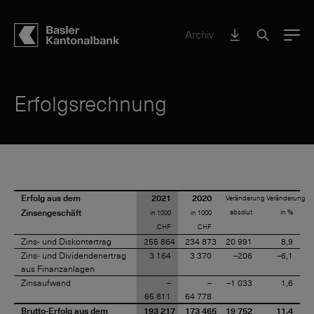
Archiv
Menu
Erfolgsrechnung
Erfolg aus dem
2021
2020
Veränderung
Veränderung
Zinsengeschäft
absolut
in %
in 1000
in 1000
CHF
CHF
Zins- und Diskontertrag
255 864
234 873
20 991
8,9
Zins- und Dividendenertrag
3 164
3 370
–206
–6,1
aus Finanzanlagen
Zinsaufwand
–
–
–1 033
1,6
65 811
64 778
Brutto-Erfolg aus dem
193 217
173 465
19 752
11,4