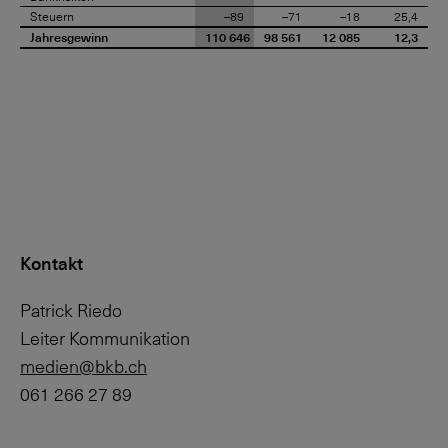
Steuern
–89
–71
–18
25,4
Jahresgewinn
110 646
98 561
12 085
12,3
Kontakt
Patrick Riedo
Leiter Kommunikation
medien@bkb.ch
061 266 27 89