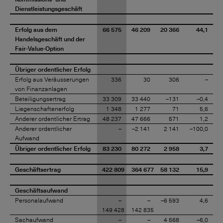
Dienstleistungsgeschäft
Erfolg aus dem
66 575
46 209
20 366
44,1
Handelsgeschäft und der
Fair-Value-Option
Übriger ordentlicher Erfolg
Erfolg aus Veräusserungen
336
30
306
–
von Finanzanlagen
Beteiligungsertrag
33 309
33 440
–131
–0,4
Liegenschaftenerfolg
1 348
1 277
71
5,6
Anderer ordentlicher Ertrag
48 237
47 666
571
1,2
Anderer ordentlicher
–
–2 141
2 141
–100,0
Aufwand
Übriger ordentlicher Erfolg
83 230
80 272
2 958
3,7
Geschäftsertrag
422 809
364 677
58 132
15,9
Geschäftsaufwand
Personalaufwand
–
–
–6 593
4,6
149 428
142 835
Sachaufwand
–
–
4 568
–6,0