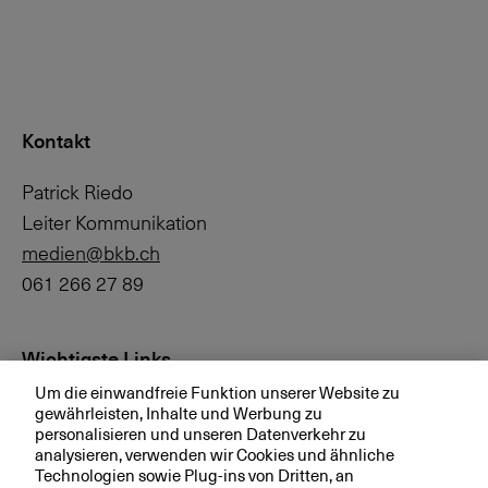
Kontakt
Patrick Riedo
Leiter Kommunikation
medien@bkb.ch
061 266 27 89
Wichtigste Links
Um die einwandfreie Funktion unserer Website zu
Investor Relations
gewährleisten, Inhalte und Werbung zu
personalisieren und unseren Datenverkehr zu
Medien
analysieren, verwenden wir Cookies und ähnliche
bkb.ch
Technologien sowie Plug-ins von Dritten, an