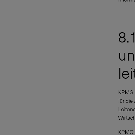
8.
un
le
KPMG h
für die
Leitend
Wirtsch
KPMG ha