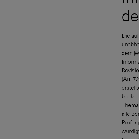
de
Die auf
unabhä
dem je
Informa
Revisio
(Art. 7
erstell
banken
Thema 
alle Be
Prüfun
würdig