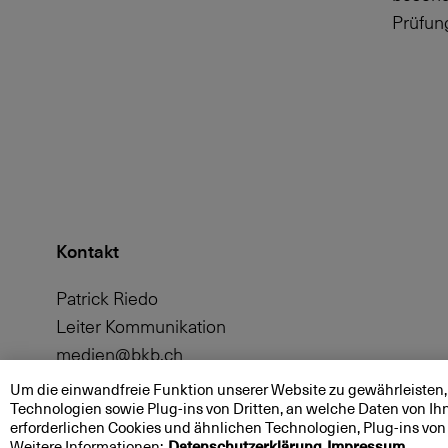
Prüfun
Kontakt
Patrick Riedo
Leiter Kommunikation
medien@bkb.ch
061 266 27 89
Um die einwandfreie Funktion unserer Website zu gewährleisten,
Technologien sowie Plug-ins von Dritten, an welche Daten von Ih
erforderlichen Cookies und ähnlichen Technologien, Plug-ins 
Weitere Informationen:
Datenschutzerklärung
Impressum