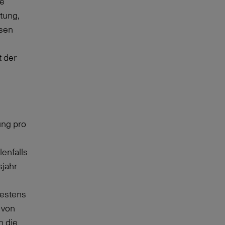
se
tung,
ssen
t der
ung pro
lenfalls
sjahr
destens
 von
n die