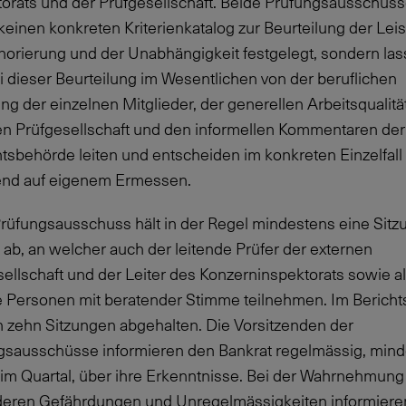
torats und der Prüfgesellschaft. Beide Prüfungsausschüs
einen konkreten Kriterienkatalog zur Beurteilung der Leis
norierung und der Unabhängigkeit festgelegt, sondern la
i dieser Beurteilung im Wesentlichen von der beruflichen
ng der einzelnen Mitglieder, der generellen Arbeitsqualitä
en Prüfgesellschaft und den informellen Kommentaren der
tsbehörde leiten und entscheiden im konkreten Einzelfall
end auf eigenem Ermessen.
Prüfungsausschuss hält in der Regel mindestens eine Sitz
 ab, an welcher auch der leitende Prüfer der externen
ellschaft und der Leiter des Konzerninspektorats sowie al
e Personen mit beratender Stimme teilnehmen. Im Bericht
 zehn Sitzungen abgehalten. Die Vorsitzenden der
gsausschüsse informieren den Bankrat regelmässig, min
 im Quartal, über ihre Erkenntnisse. Bei der Wahrnehmung
eren Gefährdungen und Unregelmässigkeiten informiere