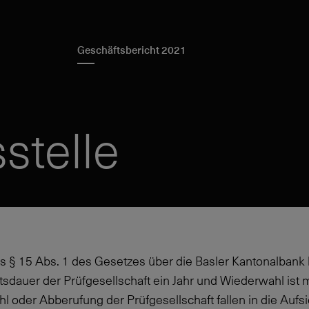
Geschäftsbericht 2021
stelle
 § 15 Abs. 1 des Gesetzes über die Basler Kantonalbank 
sdauer der Prüfgesellschaft ein Jahr und Wiederwahl ist 
l oder Abberufung der Prüfgesellschaft fallen in die Aufsi