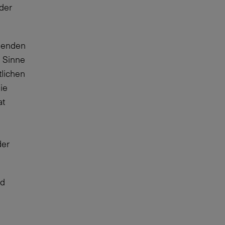
der
ssenden
m Sinne
tlichen
ie
at
der
nd