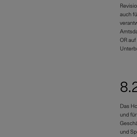
Revisio
auch fü
verantw
Amtsdau
OR auf
Unterb
8.
Das Hon
und für
Geschä
und Sp