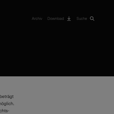
Archiv
Download
Suche
beträgt
möglich.
chts-