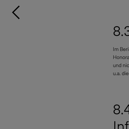
8.
Im Beri
Honora
und ni
u.a. di
8.
In