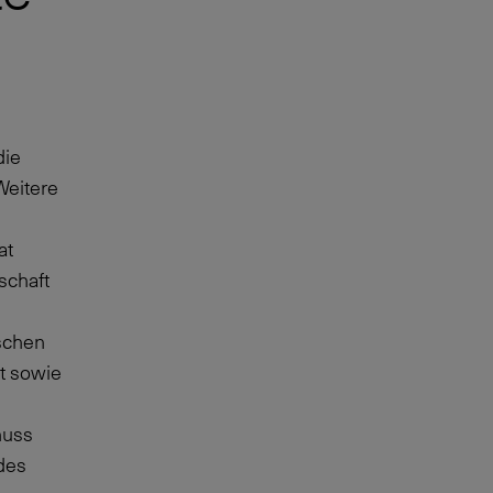
die
Weitere
at
schaft
ischen
t sowie
huss
des