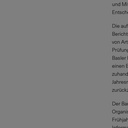
und Mi
Entsche
Die auf
Berich
von Art
Prüfun
Basler 
einen B
zuhand
Jahres
zurück
Der Ba
Organi
Frühja
Informa