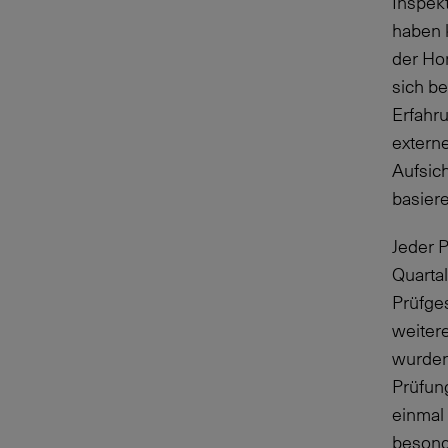
Inspek
haben k
der Ho
sich be
Erfahru
extern
Aufsich
basier
Jeder 
Quartal
Prüfges
weiter
wurden
Prüfun
einmal
besond