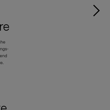
re
che
ungs-
fend
e.
te