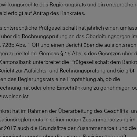
twirkungsrechte des Regierungsrats und ein entsprechen
id erfolgt auf Antrag des Bankrates.
sichtsrechtliche Prüfgesellschaft hat jährlich einen umfa
t über die Rechnungsprüfung an das Oberleitungsorgan i
. 728b Abs. 1 OR und einen Bericht über die aufsichtsrech
gen zu erstellen. Gemäss § 15 Abs. 4 des Gesetzes über d
Kantonalbank unterbreitet die Prüfgesellschaft dem Bankr
ericht zur Aufsichts- und Rechnungsprüfung und sie gibt
en des Regierungsrats eine Empfehlung ab, ob die
rechnung mit oder ohne Einschränkung zu genehmigen o
zuweisen ist.
nkrat hat im Rahmen der Überarbeitung des Geschäfts- u
sationsreglements in seiner neuen Zusammensetzung im
hr 2017 auch die Grundsätze der Zusammenarbeit und die
tionsinstrumente über die externe Revision überprüft.