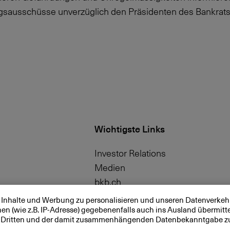
gsausschüsse unverzüglich den Präsidenten des Bankrats
Wichtigste Links
Investor Relations
Medien
bkb.ch
 Inhalte und Werbung zu personalisieren und unseren Datenverkehr
nen (wie z.B. IP-Adresse) gegebenenfalls auch ins Ausland übermit
von Dritten und der damit zusammenhängenden Datenbekanntgabe z