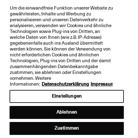
Um die einwandfreie Funktion unserer Website zu
Die Marktkonformität der Vergütung wird in
gewährleisten, Inhalte und Werbung zu
angemessenen Zeitabständen mittels
personalisieren und unseren Datenverkehr zu
analysieren, verwenden wir Cookies und ähnliche
Benchmarking-Analysen überprüft. Dabei werden
Technologien sowie Plug-ins von Dritten, an
vor allem Marktvergleiche mit anderen
welche Daten von Ihnen (wie z.B. IP-Adresse)
gegebenenfalls auch ins Ausland übermittelt
Kantonalbanken sowie weiteren
werden können. Sie können der Verwendung von
Finanzdienstleistern im Schweizer Markt mit
nicht erforderlichen Cookies und ähnlichen
Technologien, Plug-ins von Dritten und der damit
vergleichbarem Geschäftsmodell unter
zusammenhängenden Datenbekanntgabe
Berücksichtigung der Anzahl Mitarbeitenden, der
zustimmen, sie ablehnen oder Einstellungen
vornehmen. Weitere
Grösse sowie des Umsatzes genutzt. Die letzte
Informationen:
Datenschutzerklärung
Impressum
Benchmark-Analyse für einen grossen Teil der
Einstellungen
Funktionen wurde im Herbst 2020 durchgeführt.
Ablehnen
Zustimmen