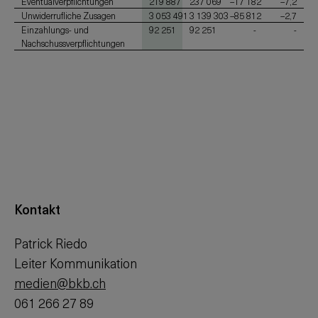
Eventualverpflichtungen
219 887
237 069
–17 182
–7,2
Unwiderrufliche Zusagen
3 053 491
3 139 303
–85 812
–2,7
Einzahlungs- und
92 251
92 251
-
-
Nachschussverpflichtungen
Kontakt
Patrick Riedo
Leiter Kommunikation
medien@bkb.ch
061 266 27 89