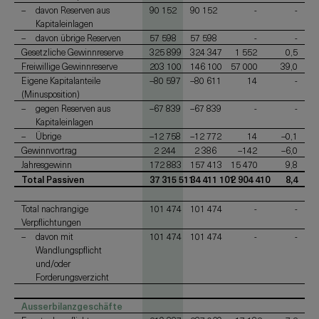
davon Reserven aus
90 152
90 152
-
-
Kapitaleinlagen
davon übrige Reserven
57 598
57 598
-
-
Gesetzliche Gewinnreserve
325 899
324 347
1 552
0,5
Freiwillige Gewinnreserve
203 100
146 100
57 000
39,0
Eigene Kapitalanteile
–80 597
–80 611
14
-
(Minusposition)
gegen Reserven aus
–67 839
–67 839
-
-
Kapitaleinlagen
Übrige
–12 758
–12 772
14
–0,1
Gewinnvortrag
2 244
2 386
–142
–6,0
Jahresgewinn
172 883
157 413
15 470
9,8
Total Passiven
37 315 511
34 411 101
2 904 410
8,4
Total nachrangige
101 474
101 474
-
-
Verpflichtungen
davon mit
101 474
101 474
-
-
Wandlungspflicht
und/oder
Forderungsverzicht
Ausserbilanzgeschäfte