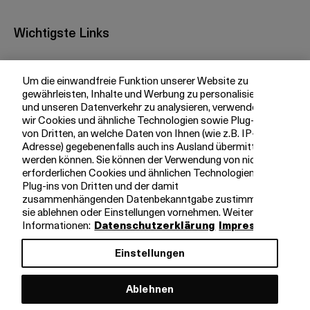
Wichtigste Links
Investor Relations
Um die einwandfreie Funktion unserer Website zu
Medien
gewährleisten, Inhalte und Werbung zu personalisieren
bkb.ch
und unseren Datenverkehr zu analysieren, verwenden
wir Cookies und ähnliche Technologien sowie Plug-ins
von Dritten, an welche Daten von Ihnen (wie z.B. IP-
Adresse) gegebenenfalls auch ins Ausland übermittelt
Ihre BKB
werden können. Sie können der Verwendung von nicht
erforderlichen Cookies und ähnlichen Technologien,
Magazin
Plug-ins von Dritten und der damit
zusammenhängenden Datenbekanntgabe zustimmen,
Jobs
sie ablehnen oder Einstellungen vornehmen. Weitere
Engagement
Informationen:
Datenschutzerklärung
Impressum
Nachhaltigkeit
Einstellungen
Apps
Ablehnen