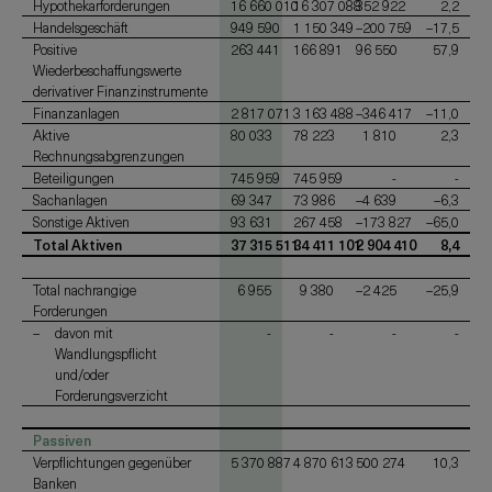
Hypothekarforderungen
16 660 010
16 307 088
352 922
2,2
Handelsgeschäft
949 590
1 150 349
–200 759
–17,5
Positive
263 441
166 891
96 550
57,9
Wiederbeschaffungswerte
derivativer Finanzinstrumente
Finanzanlagen
2 817 071
3 163 488
–346 417
–11,0
Aktive
80 033
78 223
1 810
2,3
Rechnungsabgrenzungen
Beteiligungen
745 959
745 959
-
-
Sachanlagen
69 347
73 986
–4 639
–6,3
Sonstige Aktiven
93 631
267 458
–173 827
–65,0
Total Aktiven
37 315 511
34 411 101
2 904 410
8,4
Total nachrangige
6 955
9 380
–2 425
–25,9
Forderungen
davon mit
-
-
-
-
Wandlungspflicht
und/oder
Forderungsverzicht
Passiven
Verpflichtungen gegenüber
5 370 887
4 870 613
500 274
10,3
Banken