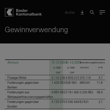
Stammhaus BKB – auf einen Blick
Archiv
Menu
Bilanz – vor
Gewinnverwendung
Aktiven
31.12.2024
31.12.2023
Veränderung
Veränderung
absolut
in %
in 1000
in 1000
CHF
CHF
Flüssige Mittel
5 110 329
4 836 213
274 116
5,7
Forderungen gegenüber
1 425 633
829 592
596 041
71,8
Banken
Forderungen aus
5 967 092
3 741 400
2 225 692
59,5
Wertpapierfinanzierungsgeschäften
Forderungen gegenüber
3 133 375
3 050 454
82 921
2,7
Kunden