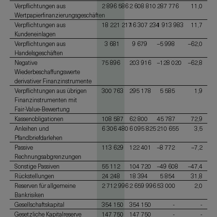
Verpflichtungen aus
2 896 586
2 608 810
287 776
11,0
Wertpapierfinanzierungsgeschäften
Verpflichtungen aus
18 221 217
16 307 234
1 913 983
11,7
Kundeneinlagen
Verpflichtungen aus
3 681
9 679
–5 998
–62,0
Handelsgeschäften
Negative
75 896
203 916
–128 020
–62,8
Wiederbeschaffungswerte
derivativer Finanzinstrumente
Verpflichtungen aus übrigen
300 763
295 178
5 585
1,9
Finanzinstrumenten mit
Fair-Value-Bewertung
Kassenobligationen
108 587
62 800
45 787
72,9
Anleihen und
6 306 480
6 095 825
210 655
3,5
Pfandbriefdarlehen
Passive
113 629
122 401
–8 772
–7,2
Rechnungsabgrenzungen
Sonstige Passiven
55 112
104 720
–49 608
–47,4
Rückstellungen
24 248
18 394
5 854
31,8
Reserven für allgemeine
2 712 996
2 659 996
53 000
2,0
Bankrisiken
Gesellschaftskapital
354 150
354 150
-
-
Gesetzliche Kapitalreserve
147 750
147 750
-
-