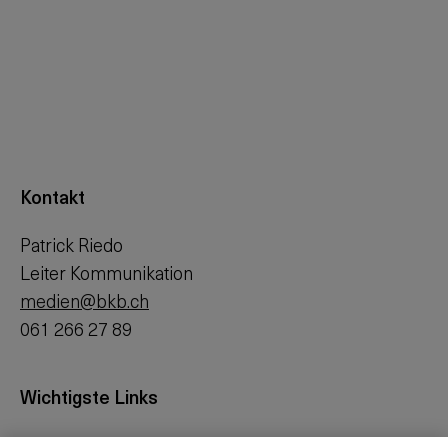
Kontakt
Patrick Riedo
Leiter Kommunikation
medien@bkb.ch
061 266 27 89
Wichtigste Links
Investor Relations