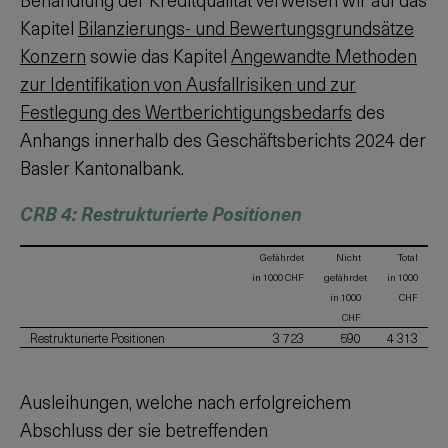
Kapitel
Bilanzierungs- und Bewertungsgrundsätze
Konzern
sowie das Kapitel
Angewandte Methoden
zur Identifikation von Ausfallrisiken und zur
Festlegung des Wertberichtigungsbedarfs
des
Anhangs innerhalb des Geschäftsberichts
2024
der
Basler Kantonalbank.
CRB 4: Restrukturierte Positionen
Gefährdet
Nicht
Total
in 1000 CHF
gefährdet
in 1000
in 1000
CHF
CHF
Restrukturierte Positionen
3 723
590
4 313
Ausleihungen, welche nach erfolgreichem
Abschluss der sie betreffenden