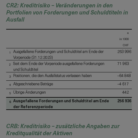
CR2: Kreditrisiko – Veränderungen in den
Portfolien von Forderungen und Schuldtiteln in
Ausfall
a
in 1000
CHF
Ausgefallene Forderungen und Schuldtitel am Ende der
253 996
1
Vorperiode (31.12.2023)
Seit dem Ende der Vorperiode ausgefallene Forderungen
71 963
2
und Schuldtitel
Positionen, die den Ausfallstatus verlassen haben
–64 848
3
Abgeschriebene Beträge
–4 617
4
Übrige Änderungen
442
5
Ausgefallene Forderungen und Schuldtitel am Ende
256 936
6
der Referenzperiode
CRB: Kreditrisiko – zusätzliche Angaben zur
Kreditqualität der Aktiven