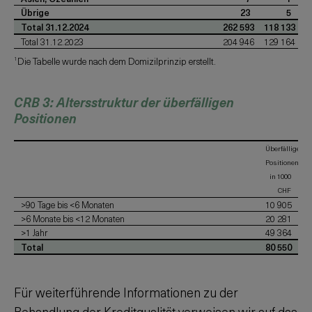
Übrige
23
5
Total 31.12.2024
262 593
118 133
Total 31.12.2023
204 946
129 164
1
Die Tabelle wurde nach dem Domizilprinzip erstellt.
CRB 3: Altersstruktur der überfälligen
Positionen
Überfällige
Positionen
in 1000
CHF
>90 Tage bis <6 Monaten
10 905
>6 Monate bis <12 Monaten
20 281
>1 Jahr
49 364
Total
80 550
Für weiterführende Informationen zu der
Behandlung der Kreditqualität verweisen wir auf das