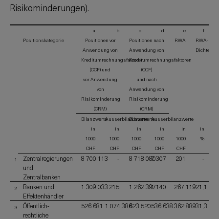
Risikominderungen).
a
b
c
d
e
f
Positionskategorie
Positionen vor
Positionen nach
RWA
RWA-
Anwendung von
Anwendung von
Dichte
Kreditumrechnungsfaktoren
Kreditumrechnungsfaktoren
(CCF) und
(CCF)
vor Anwendung
und nach
von
Anwendung von
Risikominderung
Risikominderung
(CRM)
(CRM)
Bilanzwerte
Ausserbilanzwerte
Bilanzwerte
Ausserbilanzwerte
in
in
in
in
in
in
1000
1000
1000
1000
1000
%
CHF
CHF
CHF
CHF
CHF
Zentralregierungen
8 700 113
-
8 718 080
7 307
201
-
1
und
Zentralbanken
Banken und
1 309 033
215
1 262 397
1 140
267 119
21,1
2
Effektenhändler
Öffentlich-
526 681
1 074 386
623 520
536 638
362 889
31,3
3
rechtliche