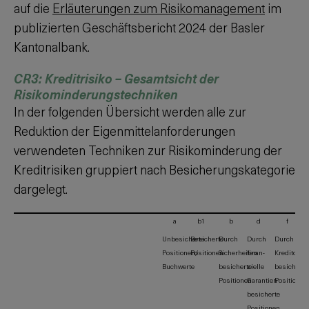
auf die
Erläuterungen zum Risikomanagement
im
publizierten Geschäftsbericht
2024
der Basler
Kantonalbank.
CR3: Kreditrisiko – Gesamtsicht der
Risikominderungstechniken
In der folgenden Übersicht werden alle zur
Reduktion der Eigenmittelanforderungen
verwendeten Techniken zur Risikominderung der
Kreditrisiken gruppiert nach Besicherungskategorie
dargelegt.
a
b1
b
d
f
Unbesicherte
Besicherte
Durch
Durch
Durch
Positionen/
Positionen
Sicherheiten
finan-
Kreditderiv
Buchwerte
besicherte
zielle
besicherte
Positionen
Garantien
Positionen
besicherte
Positionen