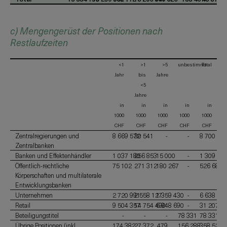
c) Mengengerüst der Positionen nach
Restlaufzeiten
<1
>1
>5
unbestimmt
Total
Jahr
bis
Jahre
<5
Jahre
in
in
in
in
in
1000
1000
1000
1000
1000
CHF
CHF
CHF
CHF
CHF
Zentralregierungen und
8 669 572
30 541
-
-
8 700 11
Zentralbanken
Banken und Effektenhändler
1 037 180
256 853
15 000
-
1 309 03
Öffentlich-rechtliche
75 102
271 312
180 267
-
526 681
Körperschaften und multilaterale
Entwicklungsbanken
Unternehmen
2 720 991
2 558 127
1 359 430
-
6 638 54
Retail
9 504 357
14 754 490
6 948 690
-
31 207 5
Beteiligungstitel
-
-
-
78 331
78 331
Übrige Positionen (inkl.
174 382
27 372
479
156 288
358 521