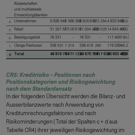
Körperschaften
und multilaterale
Entwicklungsbanken
Unternehmen
6 638 548
1 568 388
6 625 812
813 254
4 833 946
65,0
4
Retail
31 207 537
1 126 919
31 004 235
459 025
14 845 409
47,2
5
Beteiligungstitel
78 331
-
78 331
-
117 496
150,0
6
Übrige Positionen
358 521
1 214
358 419
240
176 369
49,2
7
Total
48 818 764
3 771 122
48 670 794
1 817 604
20 603 429
40,8
8
CR5: Kreditrisiko – Positionen nach
Positionskategorien und Risikogewichtung
nach dem Standardansatz
In der folgenden Übersicht werden die Bilanz- und
Ausserbilanzwerte nach Anwendung von
Kreditumrechnungsfaktoren und nach
Risikominderungen (Total der Spalten c + d aus
Tabelle CR4) ihrer jeweiligen Risikogewichtung im