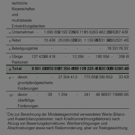
rechtliche
Körperschaften
und
multilaterale
Entwicklungsbanken
Unternehmen
-
1 090 659
2 193 335
586 715
75 526
3 482 203
10 628
7 439 06
4
Retail
-
70 438
25 065 039
2 030
1 153 893
5 131 335
40 525
31 463 2
5
Beteiligungstitel
-
-
-
-
-
-
78 331
78 331
6
Übrige
137 423
48 418
-
12 264
-
160 554
-
358 659
7
Positionen
Total
8 861 849
3 203 896
27 304 411
939 190
1 229 419
8 820 006
129 627
50 488 3
8
davon
-
-
27 304 412
-
773 652
5 360 852
-
33 438 9
9
grundpfandgesicherte
Forderungen
davon
-
39
1 354
-
241
48 689
37 759
88 082
10
überfällige
Forderungen
1
Die zur Berechnung der Mindesteigenmittel verwendeten Werte (Bilanz-
und Ausserbilanzpositionen, nach Kreditumrechnungsfaktoren) nach
Abzug von Bewertungskorrekturen, Wertberichtigungen und
Abschreibungen sowie nach Risikominderung, aber vor Risikogewichtung.