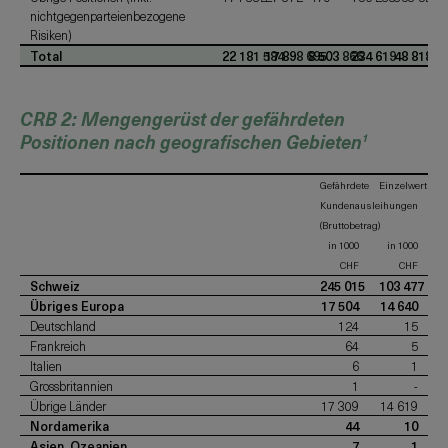
nichtgegenparteienbezogene
Risiken)
Total
22 181 584
17 898 695
8 503 866
234 619
48 818 7
CRB 2: Mengengerüst der gefährdeten
Positionen nach geografischen Gebieten
1
Gefährdete
Einzelwertberi
Kundenausleihungen
(Bruttobetrag)
in 1000
in 1000
CHF
CHF
Schweiz
245 015
103 477
Übriges Europa
17 504
14 640
Deutschland
124
15
Frankreich
64
5
Italien
6
1
Grossbritannien
1
-
Übrige Länder
17 309
14 619
Nordamerika
44
10
Asien, Ozeanien
7
1