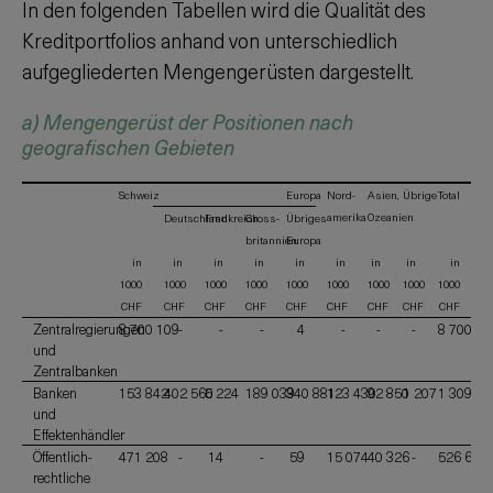
In den folgenden Tabellen wird die Qualität des
Kreditportfolios anhand von unterschiedlich
aufgegliederten Mengengerüsten dargestellt.
a) Mengengerüst der Positionen nach
geografischen Gebieten
Schweiz
Europa
Nord-
Asien,
Übrige
Total
amerika
Ozeanien
Deutschland
Frankreich
Gross-
Übriges
britannien
Europa
in
in
in
in
in
in
in
in
in
1000
1000
1000
1000
1000
1000
1000
1000
1000
CHF
CHF
CHF
CHF
CHF
CHF
CHF
CHF
CHF
Zentralregierungen
8 700 109
-
-
-
4
-
-
-
8 700 11
und
Zentralbanken
Banken
153 842
402 560
5 224
189 039
340 881
123 430
92 850
1 207
1 309 03
und
Effektenhändler
Öffentlich-
471 208
-
14
-
59
15 074
40 326
-
526 681
rechtliche