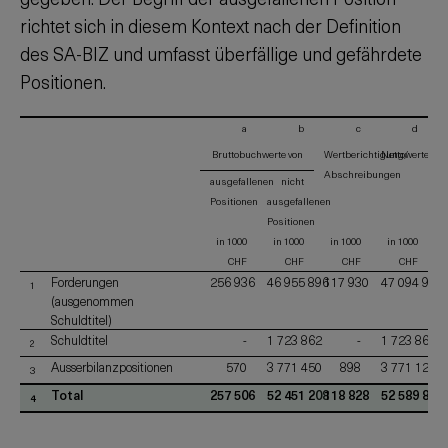
richtet sich in diesem Kontext nach der Definition
des SA-BIZ und umfasst überfällige und gefährdete
Positionen.
a
b
c
d
Bruttobuchwerte von
Wertberichtigung/
Nettowerte
Abschreibungen
ausgefallenen
nicht
Positionen
ausgefallenen
Positionen
in 1000
in 1000
in 1000
in 1000
CHF
CHF
CHF
CHF
Forderungen
256 936
46 955 896
117 930
47 094 902
1
(ausgenommen
Schuldtitel)
Schuldtitel
-
1 723 862
-
1 723 862
2
Ausserbilanzpositionen
570
3 771 450
898
3 771 122
3
Total
257 506
52 451 208
118 828
52 589 886
4