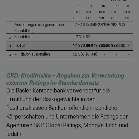
in
in
in
in
in
1000
1000
1000
1000
1000
CHF
CHF
CHF
CHF
CHF
Ausleihungen (ausgenommen
12 646 142
34 448 760
33 596 393
133 530
-
1
Schuldtitel)
Schuldtitel
1 723 862
-
-
-
-
2
Total
14 370 004
34 448 760
33 596 393
133 530
-
3
davon ausgefallen
52 560
97 048
-
-
-
4
CRD: Kreditrisiko – Angaben zur Verwendung
externer Ratings im Standardansatz
Die Basler Kantonalbank verwendet für die
Ermittlung der Risikogewichte in den
Positionsklassen Banken, öffentlich-rechtliche
Körperschaften und Unternehmen die Ratings der
Agenturen S&P Global Ratings, Moody’s, Fitch und
fedafin.