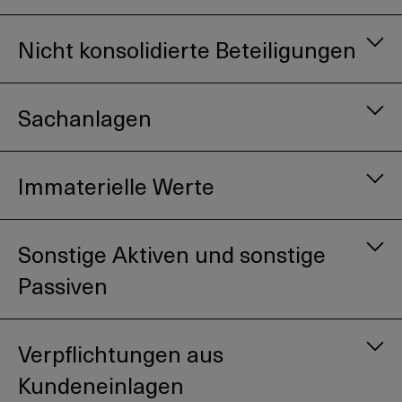
Nicht konsolidierte Beteiligungen
Sachanlagen
Immaterielle Werte
Sonstige Aktiven und sonstige
Passiven
Mit Halteabsicht bis Endfälligkeit
:
Die Bewertung erfolgt nach dem
Anschaffungswertprinzip mit Abgrenzung von
Verpflichtungen aus
Agio bzw. Disagio über die Laufzeit (Accrual-
Kundeneinlagen
Methode). Dabei wird das Agio bzw. das Disagio