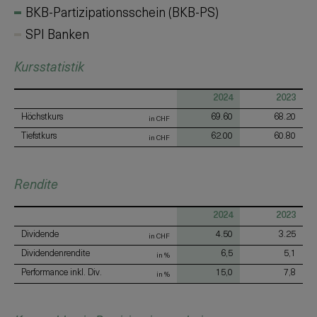
BKB-Partizipationsschein (BKB-PS)
SPI Banken
Kursstatistik
2024
2023
Höchstkurs
69.60
68.20
in CHF
Tiefstkurs
62.00
60.80
in CHF
Rendite
2024
2023
Dividende
4.50
3.25
in CHF
Dividendenrendite
6,5
5,1
in %
Performance inkl. Div.
15,0
7,8
in %