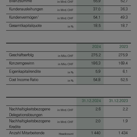
Bilanzsumme
55,9
52,7
in Mrd. CHF
Kundenausleihungen
37,0
36,3
in Mrd. CHF
Kundenvermögen
54,1
49,3
1
in Mrd. CHF
Gesamtkapitalquote
18,5
18,7
in %
2024
2023
Geschäftserfolg
275,2
275,9
in Mio. CHF
Konzerngewinn
186,3
169,4
in Mio. CHF
Eigenkapitalrendite
5,9
6,1
in %
Cost Income Ratio
54,8
52,5
in %
31.12.2024
31.12.2023
Nachhaltigkeitsbezogene
2,6
2,2
in Mrd. CHF
Delegationslösungen
Nachhaltigkeitsbezogene
2,0
1,9
in Mrd. CHF
Kredite
Anzahl Mitarbeitende
1 440
1 434
Headcount