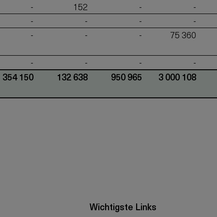
-
152
-
-
-
-
-
-
-
-
-
75 360
-
-
-
-
354 150
132 638
950 965
3 000 108
Wichtigste Links