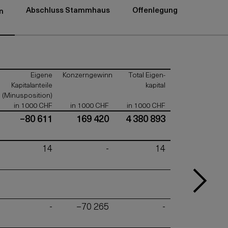
Abschluss Stammhaus
Offenlegung
n
Eigene
Konzerngewinn
Total Eigen-
Kapitalanteile
kapital
(Minusposition)
in 1000 CHF
in 1000 CHF
in 1000 CHF
–80 611
169 420
4 380 893
14
-
14
-
–70 265
-