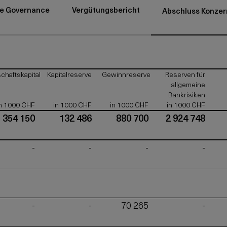
e Governance
Vergütungsbericht
Abschluss Konzer
chaftskapital
Kapitalreserve
Gewinnreserve
Reserven für
allgemeine
Bankrisiken
n 1000 CHF
in 1000 CHF
in 1000 CHF
in 1000 CHF
354 150
132 486
880 700
2 924 748
-
-
-
-
-
-
70 265
-