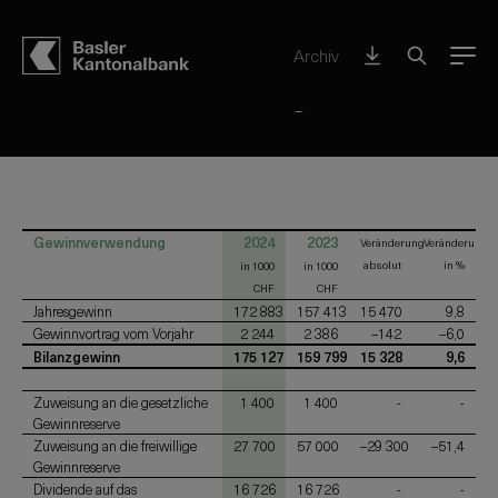
Stammhaus BKB – auf einen Blick
Archiv
Menu
Gewinnverwendung
Gewinnverwendung
2024
2023
Veränderung
Veränderung
absolut
in %
in 1000
in 1000
CHF
CHF
Jahresgewinn
172 883
157 413
15 470
9,8
Gewinnvortrag vom Vorjahr
2 244
2 386
–142
–6,0
Bilanzgewinn
175 127
159 799
15 328
9,6
Zuweisung an die gesetzliche
1 400
1 400
-
-
Gewinnreserve
Zuweisung an die freiwillige
27 700
57 000
–29 300
–51,4
Gewinnreserve
Dividende auf das
16 726
16 726
-
-