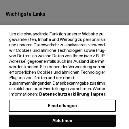
Wichtigste Links
Investor Relations
Um die einwandfreie Funktion unserer Website zu
Medien
gewährleisten, Inhalte und Werbung zu personalisieren
bkb.ch
und unseren Datenverkehr zu analysieren, verwenden
wir Cookies und ähnliche Technologien sowie Plug-ins
von Dritten, an welche Daten von Ihnen (wie z.B. IP-
Adresse) gegebenenfalls auch ins Ausland übermittelt
Ihre BKB
werden können. Sie können der Verwendung von nicht
erforderlichen Cookies und ähnlichen Technologien,
Magazin
Plug-ins von Dritten und der damit
zusammenhängenden Datenbekanntgabe zustimmen,
Jobs
sie ablehnen oder Einstellungen vornehmen. Weitere
Engagement
Informationen:
Datenschutzerklärung
Impressum
Nachhaltigkeit
Einstellungen
Apps
Ablehnen