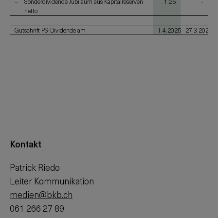
Sonderdividende Jubiläum aus Kapitalreserven
1.25
-
netto
Gutschrift PS-Dividende am
1.4.2025
27.3.2024
Kontakt
Patrick Riedo
Leiter Kommunikation
medien@bkb.ch
061 266 27 89