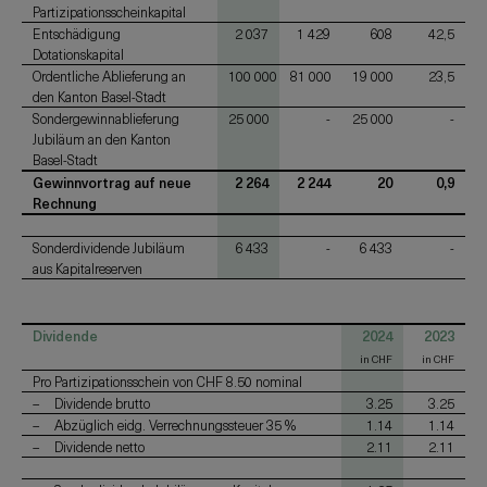
Partizipationsscheinkapital
Entschädigung
2 037
1 429
608
42,5
Dotationskapital
Ordentliche Ablieferung an
100 000
81 000
19 000
23,5
den Kanton Basel-Stadt
Sondergewinnablieferung
25 000
-
25 000
-
Jubiläum an den Kanton
Basel-Stadt
Gewinnvortrag auf neue
2 264
2 244
20
0,9
Rechnung
Sonderdividende Jubiläum
6 433
-
6 433
-
aus Kapitalreserven
Dividende
2024
2023
in CHF
in CHF
Pro Partizipationsschein von CHF 8.50 nominal
Dividende brutto
3.25
3.25
Abzüglich eidg. Verrechnungssteuer 35 %
1.14
1.14
Dividende netto
2.11
2.11