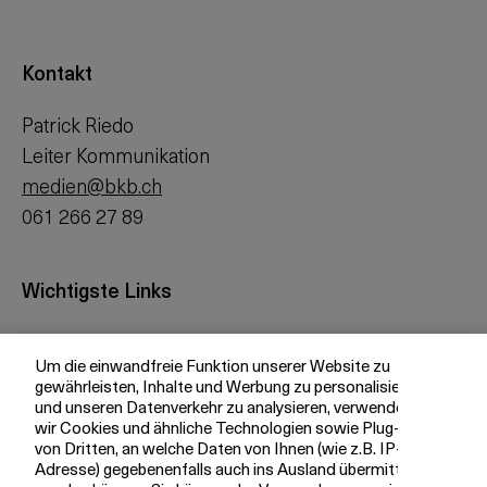
Kontakt
Patrick Riedo
Leiter Kommunikation
medien@bkb.ch
061 266 27 89
Wichtigste Links
Investor Relations
Um die einwandfreie Funktion unserer Website zu
Medien
gewährleisten, Inhalte und Werbung zu personalisieren
bkb.ch
und unseren Datenverkehr zu analysieren, verwenden
wir Cookies und ähnliche Technologien sowie Plug-ins
von Dritten, an welche Daten von Ihnen (wie z.B. IP-
Adresse) gegebenenfalls auch ins Ausland übermittelt
Ihre BKB