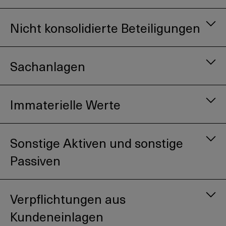
Nicht konsolidierte Beteiligungen
Sachanlagen
Immaterielle Werte
Sonstige Aktiven und sonstige
Passiven
Mit Halteabsicht bis Endfälligkeit
:
Die Bewertung erfolgt nach dem
Anschaffungswertprinzip mit Abgrenzung von
Verpflichtungen aus
Agio bzw. Disagio über die Laufzeit (Accrual-
Kundeneinlagen
Methode). Dabei wird das Agio bzw. das Disagio