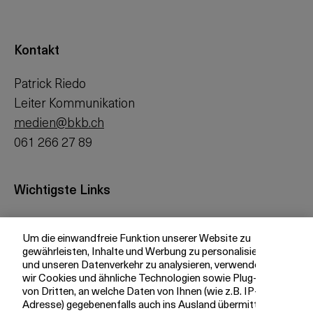
Kontakt
Patrick Riedo
Leiter Kommunikation
medien@bkb.ch
061 266 27 89
Wichtigste Links
Investor Relations
Um die einwandfreie Funktion unserer Website zu
Medien
gewährleisten, Inhalte und Werbung zu personalisieren
bkb.ch
und unseren Datenverkehr zu analysieren, verwenden
wir Cookies und ähnliche Technologien sowie Plug-ins
von Dritten, an welche Daten von Ihnen (wie z.B. IP-
Adresse) gegebenenfalls auch ins Ausland übermittelt
Ihre BKB