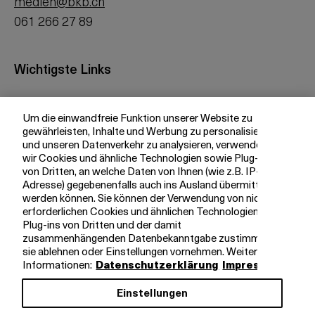
medien@bkb.ch
061 266 27 89
Wichtigste Links
Investor Relations
Um die einwandfreie Funktion unserer Website zu
Medien
gewährleisten, Inhalte und Werbung zu personalisieren
bkb.ch
und unseren Datenverkehr zu analysieren, verwenden
wir Cookies und ähnliche Technologien sowie Plug-ins
von Dritten, an welche Daten von Ihnen (wie z.B. IP-
Adresse) gegebenenfalls auch ins Ausland übermittelt
Ihre BKB
werden können. Sie können der Verwendung von nicht
erforderlichen Cookies und ähnlichen Technologien,
Magazin
Plug-ins von Dritten und der damit
zusammenhängenden Datenbekanntgabe zustimmen,
Jobs
sie ablehnen oder Einstellungen vornehmen. Weitere
Engagement
Informationen:
Datenschutzerklärung
Impressum
Nachhaltigkeit
Einstellungen
Apps