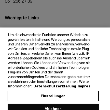
061 266 27 89
Wichtigste Links
Investor Relations
Um die einwandfreie Funktion unserer Website zu
Medien
gewährleisten, Inhalte und Werbung zu personalisieren
bkb.ch
und unseren Datenverkehr zu analysieren, verwenden
wir Cookies und ähnliche Technologien sowie Plug-ins
von Dritten, an welche Daten von Ihnen (wie z.B. IP-
Adresse) gegebenenfalls auch ins Ausland übermittelt
Ihre BKB
werden können. Sie können der Verwendung von nicht
erforderlichen Cookies und ähnlichen Technologien,
Magazin
Plug-ins von Dritten und der damit
zusammenhängenden Datenbekanntgabe zustimmen,
Jobs
sie ablehnen oder Einstellungen vornehmen. Weitere
Engagement
Informationen:
Datenschutzerklärung
Impressum
Nachhaltigkeit
Einstellungen
Apps
Ablehnen